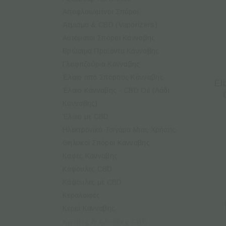
Αποφλοιωμένοι Σπόροι
Άτμισμα & CBD (Vaporizers)
Αυτόματοι Σπόροι Κάνναβης
Βρώσιμα Προϊόντα Κάνναβης
Γλειφιτζούρια Κάνναβης
Έλαιο από Σπόρους Κάνναβης
El
Έλαιο Κάνναβης - CBD Oil (Λάδι
Κάνναβης)
Έλαιο με CBD
Ηλεκτρονικά Τσιγάρα Μιας Χρήσης
Θηλυκοί Σπόροι Κάνναβης
Καφές Κάνναβης
Κάψουλες CBD
Κάψουλες με CBD
Κεραλοιφές
Κεριά Κάνναβης
Κρέμες & Aλοιφές CBD