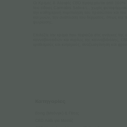
Οι Κρέμες & Αλοιφές CBD προέρχονται από 100% πι
του είδους
Cannabis Sativa L.,
χωρίς φυτοφάρμακα
την καθημερινή περιποίηση του προσώπου και το
και μυών, την ανάπλαση του δέρματος, όπως και
ψωρίασης.
Επιλέξτε την κρέμα που ταιριάζει στις ανάγκες της 
κανναβινοειδών και κυρίως της κανναβιδιόλης,
CB
ερεθισμούς και κνησμούς, αναζωογόνηση και φρον
Κατηγορίες
Bong (Μπόνγκ) & Πίπες
CBD Λάδι για Μασάζ