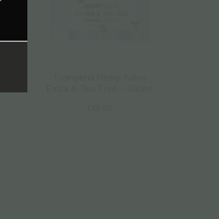
ve
Trompetol Hemp Salve
00ml
Extra & Tea Tree – 300ml
€
49.50