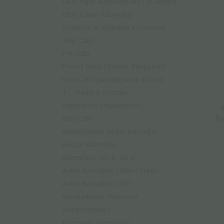
CBD Υγρό Αναπλήρωσης (E-liquid)
CBG Έλαιo Κάνναβης
Grinders & Χαρτάκια Καπνιστού
Jelly CBD
Pet CBD
Preroll Stick (Έτοιμα Στριμμένα)
Raw CBD (Ακατέργαστο Έλαιο)
T - Shirts & Καπέλα
Vaporizers (Ατμοποιητές)
Β
Wax CBD
Ακατέργαστοι Ανθοί Κάνναβης
Αλεύρι Κάνναβης
Αναπτήρες Jet & Torch
Ανθοί Κάνναβης | Wax | Hash
Ανθοί Κάνναβης CBD
Ανταλλακτικά Vaporizer
(Ατμοποιητών)
Αξεσουάρ Καπνιστού