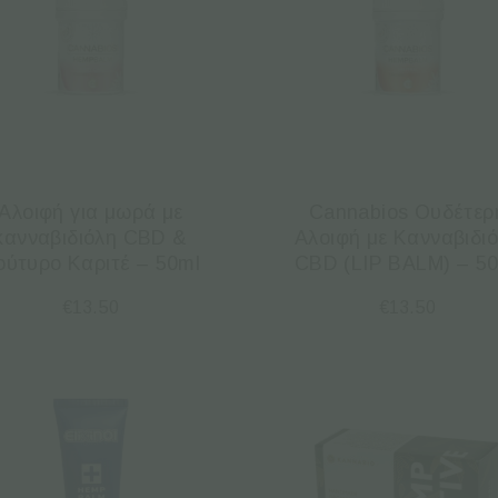
Aλοιφή για μωρά με
Cannabios Ουδέτερ
κανναβιδιόλη CBD &
Aλοιφή με Κανναβιδι
ούτυρο Καριτέ – 50ml
CBD (LIP BALM) – 5
€
13.50
€
13.50