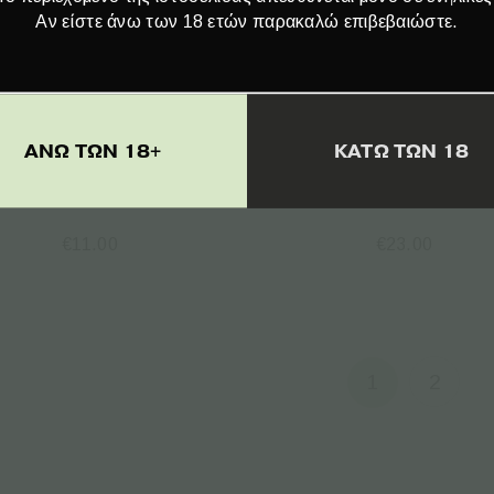
Αν είστε άνω των 18 ετών παρακαλώ επιβεβαιώστε.
ΑΝΩ ΤΩΝ 18+
ΚΑΤΩ ΤΩΝ 18
rompetol Hemp Salve
Trompetol Hemp Sal
Extra – 30ml
Extra & Tea Tree – 1
€
11.00
€
23.00
Page
1
2
1 of
2