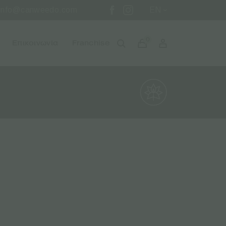
info@canweedo.com
EN
0
Επικοινωνία
Franchise