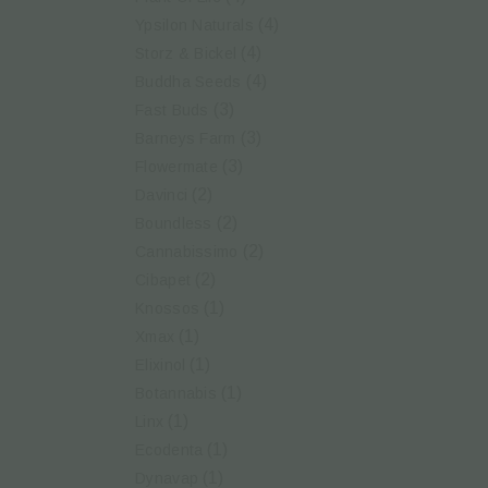
(4)
Ypsilon Naturals
(4)
Storz & Bickel
(4)
Buddha Seeds
(3)
Fast Buds
(3)
Barneys Farm
(3)
Flowermate
(2)
Davinci
(2)
Boundless
(2)
Cannabissimo
(2)
Cibapet
(1)
Knossos
(1)
Xmax
(1)
Elixinol
(1)
Botannabis
(1)
Linx
(1)
Ecodenta
(1)
Dynavap