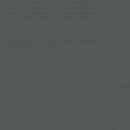
στοποιημένες βιολογικές και νόμιμες καλλιέργειες κάνναβης
. Εδώ θα βρείτε κρέμες και αλοιφές κανναβιδιόλης (CBD) για
υ σώματος, την ανακούφιση από πόνους αρθρώσεων, τενόντων
 την καταπολέμηση διαφόρων δερματικών παθήσεων, όπως της
επιδερμίδας σας και απολαύστε τις ευεργετικές ιδιότητες των
D.
Λαμπερό δέρμα, ανάπλαση, επούλωση, προστασία από
τίδα με τη δύναμη της φύσης!