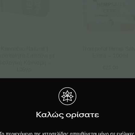
Kannabio Natural |
Trompetol Hemp Sal
ιροποίητο Σαπούνι με
Extra – 100ml
Βιολογική Κάνναβη –
€
23.00
105γρ.
€
6.30
Καλώς ορίσατε
Το περιεχόμενο της ιστοσελίδας απευθύνεται μόνο σε ενήλικες