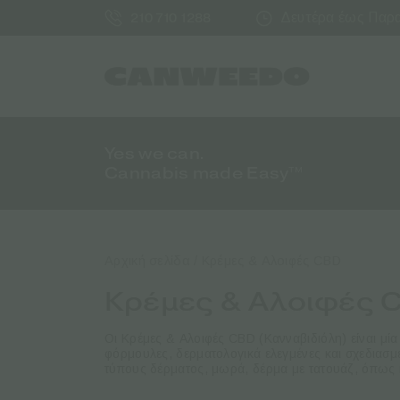
Δευτέρα έως Παρασ
210 710 1288
Yes we can.
Cannabis made Easy™
Αρχική σελίδα
/ Κρέμες & Aλοιφές CBD
Κρέμες & Aλοιφές 
Οι Κρέμες & Αλοιφές CBD
(Κανναβιδιόλη)
είναι μ
φόρμουλες, δερματολογικά ελεγμένες και σχεδιασμέ
τύπους δέρματος, μωρά, δέρμα με τατουάζ, όπως 