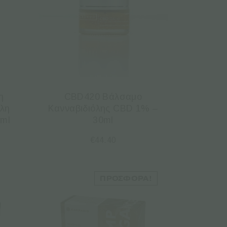
η
CBD420 Βάλσαμο
όλη
Κανναβιδιόλης CBD 1% –
0ml
30ml
€
44.40
ΠΡΟΣΦΟΡΆ!