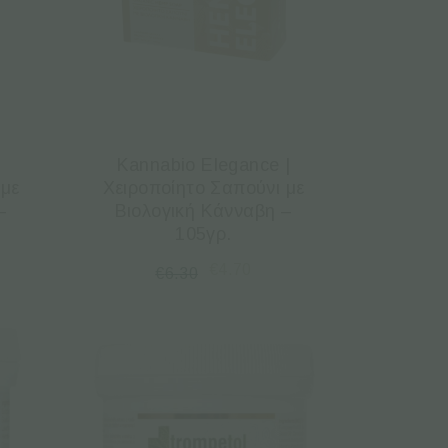
Kannabio Elegance |
 με
Χειροποίητο Σαπούνι με
–
Βιολογική Κάνναβη –
105γρ.
€
4.70
€
6.30