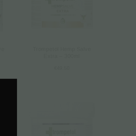
ve
Trompetol Hemp Salve
Extra – 300ml
€
49.50
.