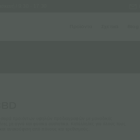
κευή / 9:30 - 17:30
Προϊόντα
Σχετικά
Blog
CBD
ία σειρά προϊόντων υψηλών προδιαγραφών με μοναδικές
νες με αγνά και φυσικά συστατικά. Κατάλληλες για όλους τους
και ανακούφιση από πόνους και ερεθισμούς.