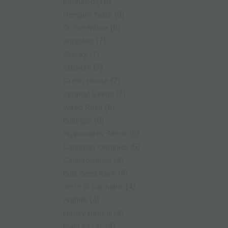
(10)
Kannabio
(9)
Hempire Taste
(8)
Dr Greenlove
(7)
Bioselect
(7)
Skunky
(7)
CBD420
(7)
Green House
(7)
Pyramid Seeds
(6)
Weed Rush
(6)
Biologos
(5)
Hippocrates Seeds
(5)
Cannalab Organics
(4)
Cannacandles
(4)
Bulk Seed Bank
(4)
Terre di Cannabis
(4)
Highlife
(4)
Marley Natural
(4)
Plant Of Life