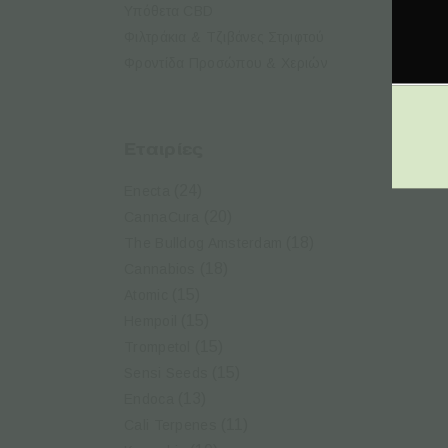
Υπόθετα CBD
Φιλτράκια & Τζιβάνες Στριφτού
Φροντίδα Προσώπου & Χεριών
Εταιρίες
T
(24)
Enecta
(20)
CannaCura
(18)
The Bulldog Amsterdam
(18)
Cannabios
(15)
Atomic
(15)
Hempoil
(15)
Trompetol
(15)
Sensi Seeds
(13)
Endoca
(11)
Cali Terpenes