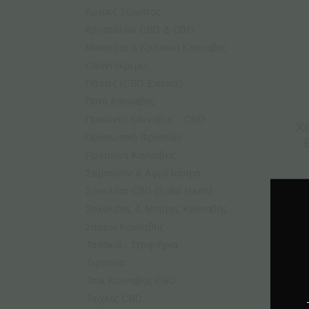
Κρέμες Σώματος
Κρύσταλλοι CBD & CBG
Μπισκότα & Κριτσίνια Κάνναβης
Οδοντόκρεμες
Πάστες (CBD Extract)
Ποτά Κάνναβης
Προϊόντα Κάνναβης - CBD
Χε
Προσωπική Φροντίδα
Πρωτεΐνη Κάνναβης
Σαμπουάν & Αφρόλουτρα
Σοκολάτα CBD (Solid-Hash)
Σοκολάτες & Μπάρες Κάνναβης
Σπόροι Κάνναβης
Τασάκια - Στριφτήρια
Τερπένια
Τσάι Κάνναβης CBD
Τσίχλες CBD