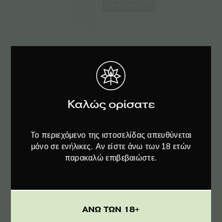
Προσθήκη στο καλάθι
Enecta CBD Balm για τα Χείλη – 50mg
Καλώς ορίσατε
€
6.95
Το περιεχόμενο της ιστοσελίδας απευθύνεται
μόνο σε ενήλικες. Αν είστε άνω των 18 ετών
παρακαλώ επιβεβαιώστε.
ΑΝΩ ΤΩΝ 18+