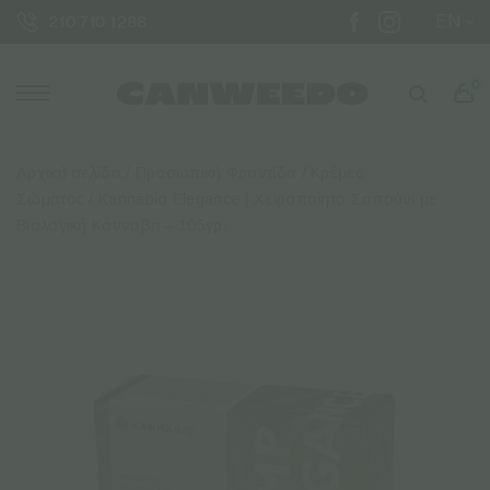
EN
210 710 1288
0
Αρχική σελίδα
/
Προσωπική Φροντίδα
/
Κρέμες
Σώματος
/ Kannabio Elegance | Χειροποίητο Σαπούνι με
Βιολογική Κάνναβη – 105γρ.