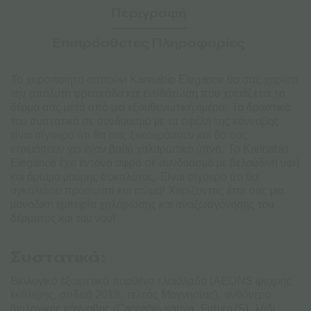
Περιγραφή
Επιπρόσθετες Πληροφορίες
Το χειροποίητο σαπούνι Kannabio Elegance θα σας χαρίσει
την απόλυτη φρεσκάδα και ενυδάτωση που χρειάζεται το
δέρμα σας μετά από μια εξουθενωτική ημέρα. Τα δραστικά
του συστατικά σε συνδυασμό με τα οφέλη της κάνναβης
είναι σίγουρο ότι θα σας ξεκουράσουν και θα σας
ετοιμάσουν για έναν βαθύ χαλαρωτικό ύπνο. Το Kannabio
Elegance έχει έντονο αφρό σε συνδυασμό με βελούδινη υφή
και άρωμα μαύρης σοκολάτας. Είναι σίγουρο ότι θα
αγκαλιάσει πρόσωπο και σώμα! Χαρίζοντας έτσι σας μια
μοναδική εμπειρία χαλάρωσης και αναζωογόνησης του
δέρματος και του νου!
Συστατικά:
Βιολογικό εξαιρετικό παρθένο ελαιόλαδο (AEONS ψυχρής
έκθλιψης, σοδειά 2018, τελεός Μαγνησίας), ανθόνερο
βιολογικής κάνναβης (Cannabis sativa, Futura75), λάδι