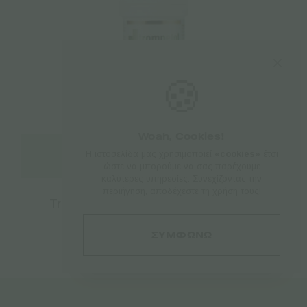
🍪
Woah, Cookies!
Η ιστοσελίδα μας χρησιμοποιεί
«cookies»
έτσι
Προσθήκη στο καλάθι
ώστε να μπορούμε να σας παρέχουμε
καλύτερες υπηρεσίες. Συνεχίζοντας την
περιήγηση, αποδέχεστε τη χρήση τους!
Trompetol Hemp Salve Extra – 30ml
€
11.00
ΣΥΜΦΩΝΩ