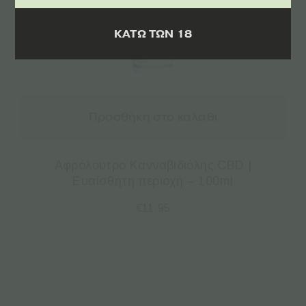
ΚΑΤΩ ΤΩΝ 18
Προσθήκη στο καλάθι
Αφρόλουτρο Κανναβιδιόλης CBD |
Ευαίσθητη περιοχή – 100ml
€
11.95