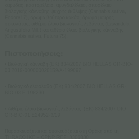
καρύδας, καστορέλαιο, αμυγδαλέλαιο, σπορέλαιο
βιολογικής κάνναβης ψυχρής έκθλιψης (Cannabis sativa,
Fedora17), άρωμα βούτυρο κακάο, άρωμα μαύρης
σοκολάτας, αιθέριο έλαιο βιολογικής λεβάντας (Lavandula
Angustifolia Mill.) και αιθέριο έλαιο βιολογικής κάνναβης
(Cannabis sativa, Futura 75).
Πιστοποιήσεις:
• Βιολογική κάνναβη (ΕΚ) 834/2007 BIO HELLAS GR-BIO-
03 2019-000000028159/A-199097
• Βιολογικό ελαιόλαδο (ΕΚ) 834/2007 BIO HELLAS GR-
BIO-03 E-198230
• Αιθέριο έλαιο βιολογικής λεβάντας (ΕΚ) 834/2007 DIO
GR-BIO-01 E24952-3/19
Παρασκευάζεται και συσκευάζεται στη Θράκη από τη
THRACO IKE – CPNP REF: 3306830