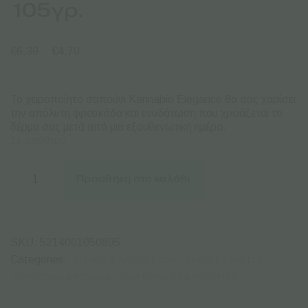
105γρ.
€
6.30
€
4.70
Το χειροποίητο σαπούνι Kannabio Elegance θα σας χαρίσει
την απόλυτη φρεσκάδα και ενυδάτωση που χρειάζεται το
δέρμα σας μετά από μια εξουθενωτική ημέρα.
Σε απόθεμα
Kannabio
Elegance
Προσθήκη στο καλάθι
|
Χειροποίητο
Σαπούνι
με
Βιολογική
SKU:
5214001050895
Κάνναβη
-
Categories:
ΚΡΈΜΕΣ & AΛΟΙΦΈΣ CBD
ΚΡΈΜΕΣ ΣΏΜΑΤΟΣ
105γρ.
ΠΡΟΣΩΠΙΚΉ ΦΡΟΝΤΊΔΑ
ΣΑΜΠΟΥΆΝ & ΑΦΡΌΛΟΥΤΡΑ
ποσότητα