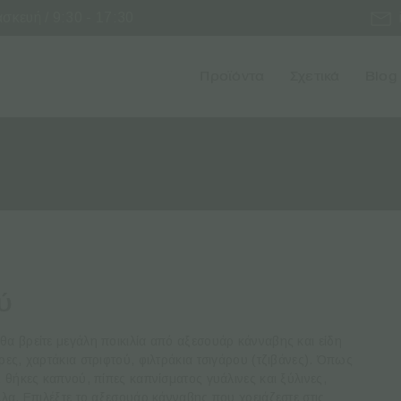
κευή / 9:30 - 17:30
Προϊόντα
Σχετικά
Blog
ύ
θα βρείτε μεγάλη ποικιλία από αξεσουάρ κάνναβης και είδη
ρες, χαρτάκια στριφτού, φιλτράκια τσιγάρου (τζιβάνες). Όπως
, θήκες καπνού, πίπες καπνίσματος γυάλινες και ξύλινες,
λλα. Επιλέξτε το αξεσουάρ κάνναβης που χρειάζεστε στις