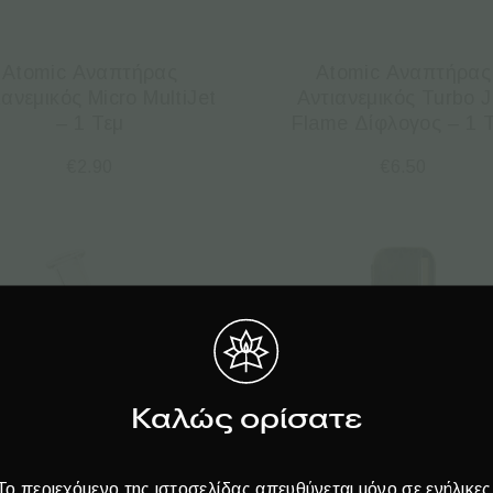
Atomic Αναπτήρας
Atomic Αναπτήρας
ιανεμικός Micro MultiJet
Αντιανεμικός Turbo J
– 1 Τεμ
Flame Δίφλογος – 1 
€
2.90
€
6.50
Καλώς ορίσατε
Το περιεχόμενο της ιστοσελίδας απευθύνεται μόνο σε ενήλικες