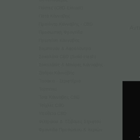
Πάστες (CBD Extract)
Ποτά Κάνναβης
Προϊόντα Κάνναβης - CBD
Αντ
Προσωπική Φροντίδα
Πρωτεΐνη Κάνναβης
Σαμπουάν & Αφρόλουτρα
Σοκολάτα CBD (Solid-Hash)
Σοκολάτες & Μπάρες Κάνναβης
Σπόροι Κάνναβης
Τασάκια - Στριφτήρια
Τερπένια
Τσάι Κάνναβης CBD
Τσίχλες CBD
Υπόθετα CBD
Φιλτράκια & Τζιβάνες Στριφτού
Φροντίδα Προσώπου & Χεριών