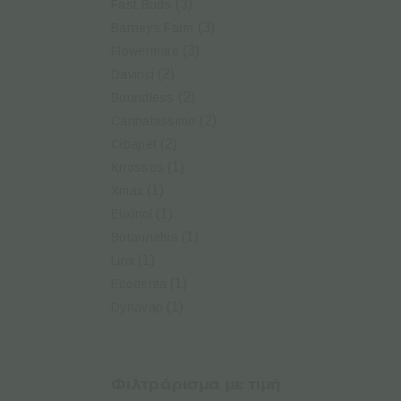
(3)
Fast Buds
(3)
Barneys Farm
(3)
Flowermate
(2)
Davinci
(2)
Boundless
(2)
Cannabissimo
(2)
Cibapet
(1)
Knossos
(1)
Xmax
(1)
Elixinol
(1)
Botannabis
(1)
Linx
(1)
Ecodenta
(1)
Dynavap
Φιλτράρισμα με τιμή