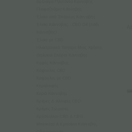
Βρώσιμα Προϊόντα Κάνναβης
Γλειφιτζούρια Κάνναβης
Έλαιο από Σπόρους Κάνναβης
Έλαιο Κάνναβης - CBD Oil (Λάδι
A
Κάνναβης)
Έλαιο με CBD
Ηλεκτρονικά Τσιγάρα Μιας Χρήσης
Θηλυκοί Σπόροι Κάνναβης
Καφές Κάνναβης
Κάψουλες CBD
Κάψουλες με CBD
Κεραλοιφές
Κεριά Κάνναβης
Κρέμες & Aλοιφές CBD
Κρέμες Σώματος
Κρύσταλλοι CBD & CBG
Μπισκότα & Κριτσίνια Κάνναβης
Οδοντόκρεμες