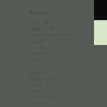
A
Εταιρίες
G
(24)
Enecta
(20)
CannaCura
(18)
The Bulldog Amsterdam
(18)
Cannabios
(15)
Atomic
(15)
Hempoil
(15)
Trompetol
(15)
Sensi Seeds
(13)
Endoca
(11)
Cali Terpenes
(10)
Kannabio
(9)
Hempire Taste
(8)
Dr Greenlove
(7)
Bioselect