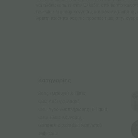
χαμηλότερες τιμές στην Ελλάδα, από τις πιο καινοτ
ποικιλία αξεσουάρ κάνναβης και ειδών καπνιστού, α
Άριστη ποιότητα στις πιο προσιτές τιμές στην αγορ
Κατηγορίες
Bong (Μπόνγκ) & Πίπες
CBD Λάδι για Μασάζ
CBD Υγρό Αναπλήρωσης (E-liquid)
CBG Έλαιo Κάνναβης
Grinders & Χαρτάκια Καπνιστού
Jelly CBD