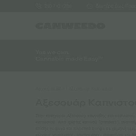
Δευτέρα έως Παρασ
210 710 1288
Yes we can.
Cannabis made Easy™
Αρχική σελίδα
/ Αξεσουάρ Καπνιστού
Αξεσουάρ Καπνιστο
Στην κατηγορία Αξεσουάρ κάνναβης και καπνιστού 
καπνιστού. Από τρίφτες καπνού (grinders), αναπτή
επίσης γυάλινα και πλαστικά bongs σε χαμηλή τιμή
κώνους γεμίσματος, ταμπακιέρες, στριφτήρια και ά