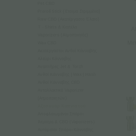
Pet CBD
Preroll Stick (Έτοιμα Στριμμένα)
Raw CBD (Ακατέργαστο Έλαιο)
T - Shirts & Καπέλα
A
Vaporizers (Ατμοποιητές)
Με
Wax CBD
Ακατέργαστοι Ανθοί Κάνναβης
Αλεύρι Κάνναβης
Αναπτήρες Jet & Torch
Ανθοί Κάνναβης | Wax | Hash
Ανθοί Κάνναβης CBD
Ανταλλακτικά Vaporizer
(Ατμοποιητών)
Αξεσουάρ Καπνιστού
Αποφλοιωμένοι Σπόροι
Άτμισμα & CBD (Vaporizers)
Αυτόματοι Σπόροι Κάνναβης