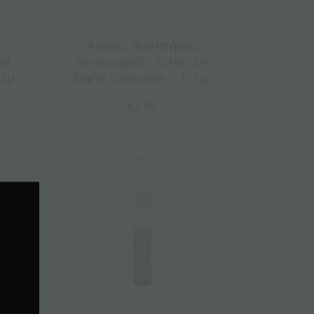
Atomic Αναπτήρας
et
Αντιανεμικός Turbo Jet
Τεμ
Maria Cannabis – 1 Τεμ
€
2.90
.