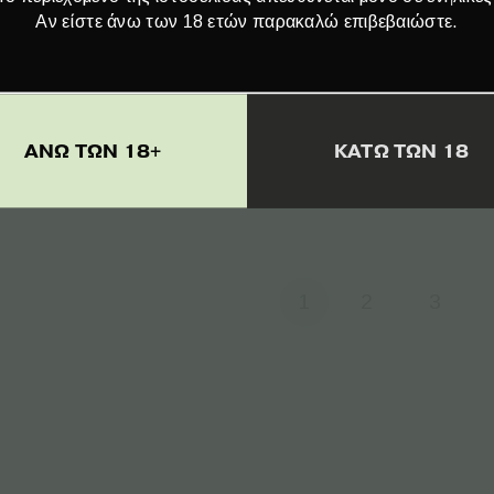
Αν είστε άνω των 18 ετών παρακαλώ επιβεβαιώστε.
tomic Γυάλινο Μπονγκ
Atomic Ταμπακιέρα 
lassbong Πίπα Νερού
Στριφτίρι (Μηχανή
13cm D – 1τεμ
στριφτού) Bronce & Co
– 1τεμ
€
6.90
ΑΝΩ ΤΩΝ 18+
ΚΑΤΩ ΤΩΝ 18
€
5.90
Page
1
2
3
1 of
4