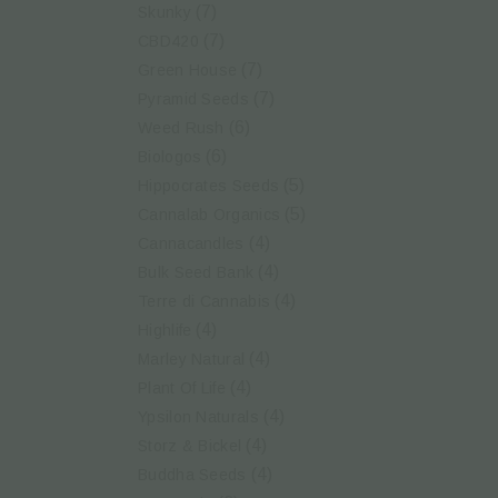
(7)
Skunky
(7)
CBD420
(7)
Green House
(7)
Pyramid Seeds
(6)
Weed Rush
(6)
Biologos
(5)
Hippocrates Seeds
(5)
Cannalab Organics
(4)
Cannacandles
(4)
Bulk Seed Bank
(4)
Terre di Cannabis
(4)
Highlife
(4)
Marley Natural
(4)
Plant Of Life
(4)
Ypsilon Naturals
(4)
Storz & Bickel
(4)
Buddha Seeds