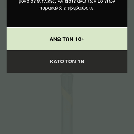
μόνο σε ενήλικες. Αν είστε άνω των 18 ετών
παρακαλώ επιβεβαιώστε.
Marley Smoked Glass Steamroller – Γυάλινη
Πίπα
€
44.90
ΑΝΩ ΤΩΝ 18+
ΚΑΤΩ ΤΩΝ 18