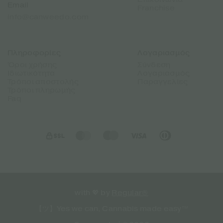
Email
Franchise
info@canweedo.com
Πληροφορίες
Λογαριασμός
Όροι χρήσης
Σύνδεση
Ιδιωτικότητα
Λογαριασμός
Τρόποι αποστολής
Παραγγελίες
Τρόποι πληρωμής
Faq
with 💖 by
Regular®
【ツ】Yes we can, Cannabis made easy™