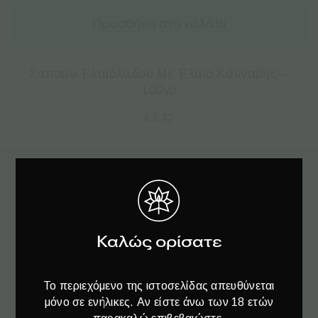
Προσθήκη στο καλάθι
Σαπούνι Ελαιόλαδου Με Έλαιο Κάνναβης –
100γρ
€
3.42
Εγγραφείτε
στο Newsletter♥️
Καλώς ορίσατε
Το περιεχόμενο της ιστοσελίδας απευθύνεται
μόνο σε ενήλικες. Αν είστε άνω των 18 ετών