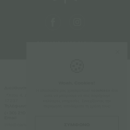
🍪
Woah, Cookies!
Διεύθυνση
Sitemap
Η ιστοσελίδα μας χρησιμοποιεί
«cookies»
έτσι
Αρχική
📍Χίου 4, Δάφνη Αττικής
ώστε να μπορούμε να σας παρέχουμε
Προϊόντα
17237
καλύτερες υπηρεσίες. Συνεχίζοντας την
Εταιρίες
Τηλέφωνο
περιήγηση, αποδέχεστε τη χρήση τους!
Σχετικά
(+30) 210 7101 288
Επικοινωνία
Email
Franchise
ΣΥΜΦΩΝΩ
info@canweedo.com