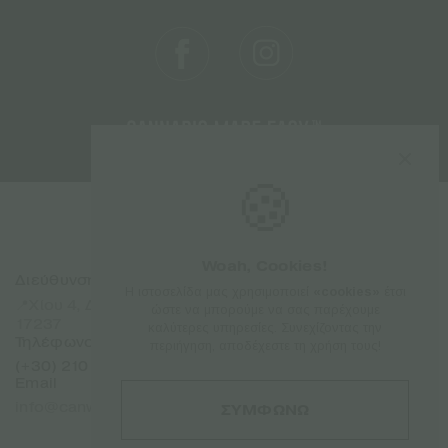
🍪
Woah, Cookies!
Διεύθυνση
Sitemap
Η ιστοσελίδα μας χρησιμοποιεί
«cookies»
έτσι
Αρχική
📍Χίου 4, Δάφνη Αττικής
ώστε να μπορούμε να σας παρέχουμε
Προϊόντα
17237
καλύτερες υπηρεσίες. Συνεχίζοντας την
Εταιρίες
Τηλέφωνο
περιήγηση, αποδέχεστε τη χρήση τους!
Σχετικά
(+30) 210 7101 288
Επικοινωνία
Email
Franchise
info@canweedo.com
ΣΥΜΦΩΝΩ