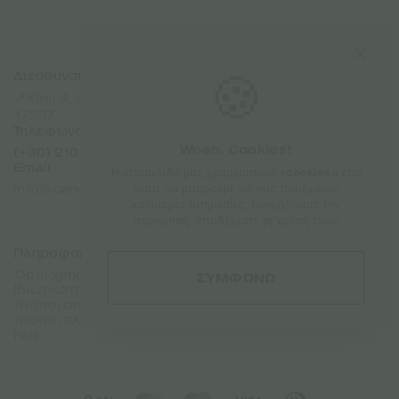
🍪
Διεύθυνση
Sitemap
Αρχική
📍Χίου 4, Δάφνη Αττικής
Προϊόντα
17237
Εταιρίες
Τηλέφωνο
Σχετικά
Woah, Cookies!
(+30) 210 7101 288
Επικοινωνία
Email
Franchise
Η ιστοσελίδα μας χρησιμοποιεί
«cookies»
έτσι
info@canweedo.com
ώστε να μπορούμε να σας παρέχουμε
καλύτερες υπηρεσίες. Συνεχίζοντας την
περιήγηση, αποδέχεστε τη χρήση τους!
Πληροφορίες
Λογαριασμός
Όροι χρήσης
Σύνδεση
ΣΥΜΦΩΝΩ
Ιδιωτικότητα
Λογαριασμός
Τρόποι αποστολής
Παραγγελίες
Τρόποι πληρωμής
Faq