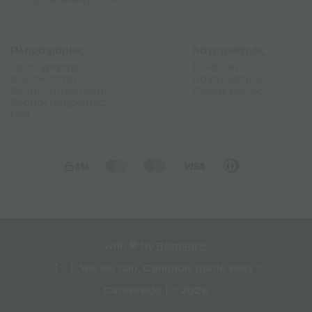
info@canweedo.com
Πληροφορίες
Λογαριασμός
Όροι χρήσης
Σύνδεση
Ιδιωτικότητα
Λογαριασμός
Τρόποι αποστολής
Παραγγελίες
Τρόποι πληρωμής
Faq
with 💖 by
Regular®
【ツ】Yes we can, Cannabis made easy™
Canweedo | ©2026