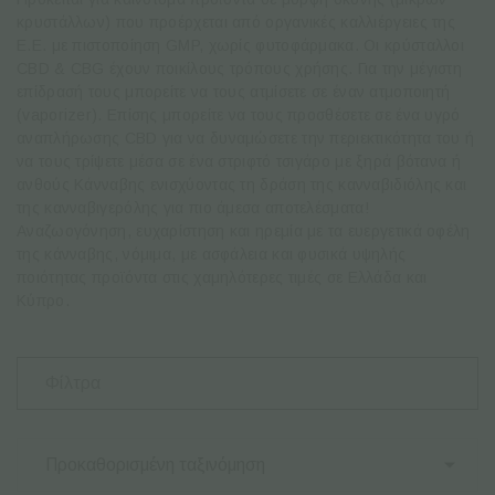
κρυστάλλων) που προέρχεται από οργανικές καλλιέργειες της
Ε.Ε. με πιστοποίηση GMP, χωρίς φυτοφάρμακα. Οι κρύσταλλοι
CBD & CBG έχουν ποικίλους τρόπους χρήσης. Για την μέγιστη
επίδρασή τους μπορείτε να τους ατμίσετε σε έναν ατμοποιητή
(vaporizer). Επίσης μπορείτε να τους προσθέσετε σε ένα υγρό
αναπλήρωσης CBD για να δυναμώσετε την περιεκτικότητα του ή
να τους τρίψετε μέσα σε ένα στριφτό τσιγάρο με ξηρά βότανα ή
ανθούς Κάνναβης ενισχύοντας τη δράση της κανναβιδιόλης και
της
κανναβιγερόλης για πιο άμεσα αποτελέσματα!
Αναζωογόνηση, ευχαρίστηση και ηρεμία με τα ευεργετικά οφέλη
της κάνναβης, νόμιμα, με ασφάλεια και φυσικά υψηλής
ποιότητας προϊόντα στις χαμηλότερες τιμές σε Ελλάδα και
Κύπρο.
Φίλτρα