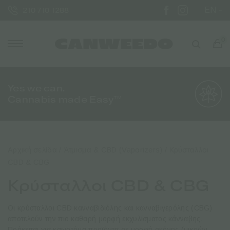
EN
210 710 1288
0
Yes we can.
Cannabis made Easy™
Αρχική σελίδα
/
Άτμισμα & CBD (Vaporizers)
/ Κρύσταλλοι
CBD & CBG
Κρύσταλλοι CBD & CBG
Οι κρύσταλλοι CBD κανναβιδιόλης και κανναβιγερόλης (CBG)
αποτελούν την πιο καθαρή μορφή εκχυλίσματος κάνναβης.
Πρόκειται για καινοτόμα προϊόντα σε μορφή σκόνης (μικρών