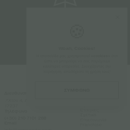
🍪
Woah, Cookies!
Η ιστοσελίδα μας χρησιμοποιεί
«cookies»
έτσι
ώστε να μπορούμε να σας παρέχουμε
καλύτερες υπηρεσίες. Συνεχίζοντας την
περιήγηση, αποδέχεστε τη χρήση τους!
ΣΥΜΦΩΝΩ
Διεύθυνση
Sitemap
Αρχική
📍Χίου 4, Δάφνη Αττικής
Προϊόντα
17237
Εταιρίες
Τηλέφωνο
Σχετικά
(+30) 210 7101 288
Επικοινωνία
Email
Franchise