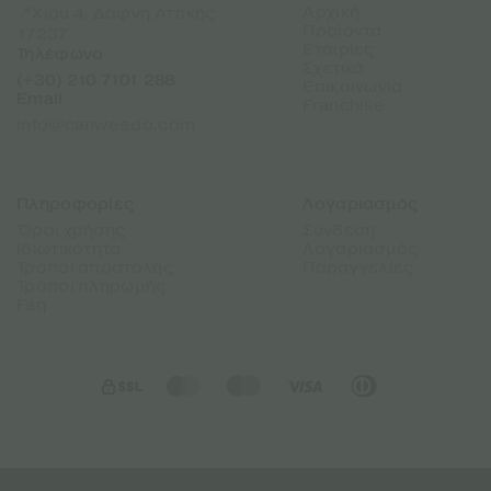
Αρχική
📍Χίου 4, Δάφνη Αττικής
Προϊόντα
17237
Εταιρίες
Τηλέφωνο
Σχετικά
(+30) 210 7101 288
Επικοινωνία
Email
Franchise
info@canweedo.com
Πληροφορίες
Λογαριασμός
Όροι χρήσης
Σύνδεση
Ιδιωτικότητα
Λογαριασμός
Τρόποι αποστολής
Παραγγελίες
Τρόποι πληρωμής
Faq