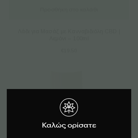
Προσθήκη στο καλάθι
Λάδι για Μασάζ με Κανναβιδιόλη CBD |
Λεμόνι – 100ml
€
19.50
Καλώς ορίσατε