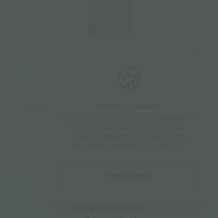
🍪
Προσθήκη στο καλάθι
Aλοιφή για μωρά με κανναβιδιόλη CBD &
Woah, Cookies!
Βούτυρο Καριτέ – 50ml
Η ιστοσελίδα μας χρησιμοποιεί
«cookies»
έτσι
ώστε να μπορούμε να σας παρέχουμε
καλύτερες υπηρεσίες. Συνεχίζοντας την
€
13.50
περιήγηση, αποδέχεστε τη χρήση τους!
ΣΥΜΦΩΝΩ
Εγγραφείτε