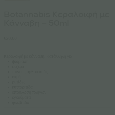
Botannabis Κεραλοιφή με
Κάνναβη – 50ml
€
20.00
Κεραλοιφή με κάνναβη. Κατάλληλη για
ψωρίαση
έκζεμα
πόνους αρθριτικούς
ακμή
ρυτίδες
κυτταρίτιδα
επούλωση πληγών
εγκαύματα
φλεβίτιδα