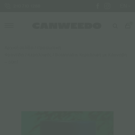
EN
210 710 1288
0
Αρχική σελίδα
/
Προσωπική
Φροντίδα
/
Κεραλοιφές
/ Botannabis Κεραλοιφή με Κάνναβη
– 50ml