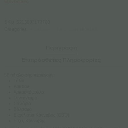
Εξαντλημένο
SKU:
5213003173700
Categories:
ΚΕΡΑΛΟΙΦΈΣ
ΠΡΟΣΩΠΙΚΉ ΦΡΟΝΤΊΔΑ
Περιγραφή
Επιπρόσθετες Πληροφορίες
50 ml αλοιφής περιέχουν:
Γάλιο
Άρκτιον
Αρκοστάφυλλο
Πεντάνευρο
Στελάρια
Βάλσαμο
Εκχύλισμα Κάνναβης (CBD)
Ρίζες Κάνναβης