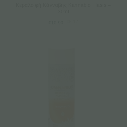
Κεραλοιφή Κάνναβης Kannabio | Iasis –
30ml
€
8.17
€
10.90