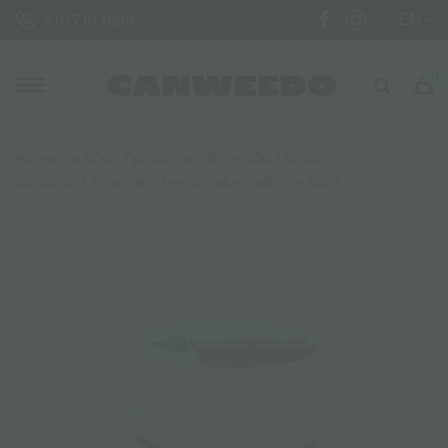
EN
210 710 1288
0
Αρχική σελίδα
/
Προσωπική Φροντίδα
/
Κρέμες
Σώματος
/ Trompetol Hemp Salve Tattoo – 50ml