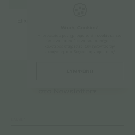
🍪
Elixinol Κρέμα Κάνναβης CBD 125mg –
120ml
Woah, Cookies!
Η ιστοσελίδα μας χρησιμοποιεί
«cookies»
έτσι
€
29.95
ώστε να μπορούμε να σας παρέχουμε
καλύτερες υπηρεσίες. Συνεχίζοντας την
περιήγηση, αποδέχεστε τη χρήση τους!
ΣΥΜΦΩΝΩ
Εγγραφείτε
στο Newsletter♥️