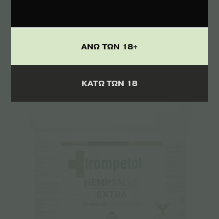
Σαμπουάν & Αφρόλουτρο 2 σε 1 με
Κανναβιδιόλη CBD – 100ml
ΑΝΩ ΤΩΝ 18+
€
18.34
ΚΑΤΩ ΤΩΝ 18