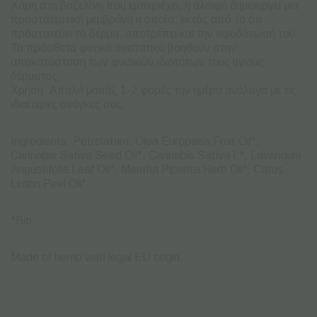
Χάρη στη βαζελίνη που εμπεριέχει, η αλοιφή δημιουργεί μια
προστατευτική μεμβράνη η οποία, εκτός από το ότι
προστατεύει το δέρμα, αποτρέπει και την αφυδάτωσή του.
Τα πρόσθετα φυτικά συστατικά βοηθούν στην
αποκατάσταση των φυσικών ιδιοτήτων τους υγιούς
δέρματος.
Χρήση: Απαλό μασάζ 1-2 φορές την ημέρα ανάλογα με τις
ιδιαίτερες ανάγκες σας.
Ingredients: Petrolatum, Olea Europaea Fruit Oil*,
Cannabis Sativa Seed Oil*, Cannabis Sativa L*, Lavandula
Angustifolia Leaf Oil*, Mentha Piperita Herb Oil*, Citrus
Limon Peel Oil*.
*Bio
Made of hemp with legal EU origin.