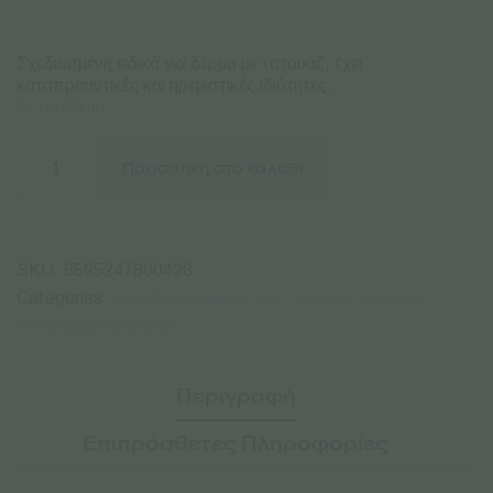
Σχεδιασμένη ειδικά για δέρμα με τατουάζ, έχει
καταπραϋντικές και ηρεμιστικές ιδιότητες.
Σε απόθεμα
Trompetol
Hemp
Προσθήκη στο καλάθι
Salve
Tattoo
-
50ml
ποσότητα
SKU:
8595247800428
Categories:
ΚΡΈΜΕΣ & AΛΟΙΦΈΣ CBD
ΚΡΈΜΕΣ ΣΏΜΑΤΟΣ
ΠΡΟΣΩΠΙΚΉ ΦΡΟΝΤΊΔΑ
Περιγραφή
Επιπρόσθετες Πληροφορίες