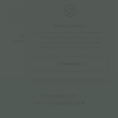
🍪
Προσθήκη στο καλάθι
Woah, Cookies!
Η ιστοσελίδα μας χρησιμοποιεί
«cookies»
έτσι
Bulk Seed Bank | Αυτόματοι Σπόροι
ώστε να μπορούμε να σας παρέχουμε
Κάνναβης – AUTO BUBBLEGUM EXTRA –
καλύτερες υπηρεσίες. Συνεχίζοντας την
5τεμ
περιήγηση, αποδέχεστε τη χρήση τους!
€
17.50
ΣΥΜΦΩΝΩ
Εγγραφείτε
στο Newsletter♥️