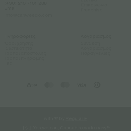
Σχετικά
(+30) 210 7101 288
Επικοινωνία
Email
Franchise
info@canweedo.com
Πληροφορίες
Λογαριασμός
Όροι χρήσης
Σύνδεση
Ιδιωτικότητα
Λογαριασμός
Τρόποι αποστολής
Παραγγελίες
Τρόποι πληρωμής
Faq
with 💖 by
Regular®
【ツ】Yes we can, Cannabis made easy™