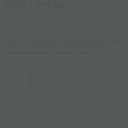
Gold – 3+1τεμ
€
15.00
Η γεύση και το άρωμα από Auto Amnesia Gold είναι αρκετά
έντονη, με νότες λεμονιού, κέδρου και μπαχαρικών. Η
επίδραση είναι δυνατή, εγκεφαλική, διαυγής και με μεγάλη
διάρκεια!
Σε απόθεμα
Pyramid
Seeds
Προσθήκη στο καλάθι
|
Αυτόματοι
Σπόροι
Κάνναβης
-
Categories:
ΑΥΤΌΜΑΤΟΙ ΣΠΌΡΟΙ ΚΆΝΝΑΒΗΣ
Auto
Amnesia
ΣΠΌΡΟΙ ΚΆΝΝΑΒΗΣ
Gold
-
3+1τεμ