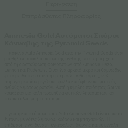
Περιγραφή
ποσότητα
Επιπρόσθετες Πληροφορίες
Amnesia Gold Αυτόματοι Σπόροι
Κάνναβης της Pyramid Seeds
Η ποικιλία Auto Amnesia Gold από την Pyramid Seeds είναι
μία θηλυκή ποικιλία αυτόματης άνθισης, που προέρχεται
από τη διασταύρωση φαινοτύπων από Amnesia Haze,
Lennon
και
Ruderalis. Είναι ένα αρκετά μικρό και θαμνώδες
φυτό με ιδιαίτερα σύντομη περίοδο ανθοφορίας, ενώ
παράγει μεσαίου μεγέθους φύλλα και άφθονους μεστούς
ανθούς γεμάτους ρετσίνι. Αυτή η υψηλής ποιότητας Sativa
χρειάζεται μία καλή προμήθεια φυτικών λιπασμάτων και
τακτικό αλλά μέτριο πότισμα.
Η γεύση και το άρωμα από Auto Amnesia Gold είναι αρκετά
έντονη, με νότες λεμονιού, κέδρου και μπαχαρικών. Η
επίδραση είναι δυνατή, εγκεφαλική, διαυγής και με μεγάλη