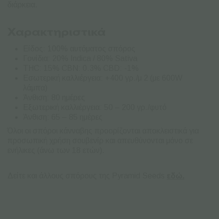
διάρκεια.
Χαρακτηριστικά
Είδος: 100% αυτόματος σπόρος
Γονίδια: 20% Indica / 80% Sativa
THC: 15% CBN: 0.3% CBD: -1%
Εσωτερική καλλιέργεια: +400 γρ./μ 2 (με 600W
λάμπα)
Άνθιση: 80 ημέρες
Εξωτερική καλλιέργεια: 50 – 200 γρ./φυτό
Άνθιση: 65 – 85 ημέρες
Όλοι οι σπόροι κάνναβης προορίζονται αποκλειστικά για
προσωπική χρήση σουβενίρ και απευθύνονται μόνο σε
ενήλικες (άνω των 18 ετών).
Δείτε και άλλους σπόρους της Pyramid Seeds
εδώ.