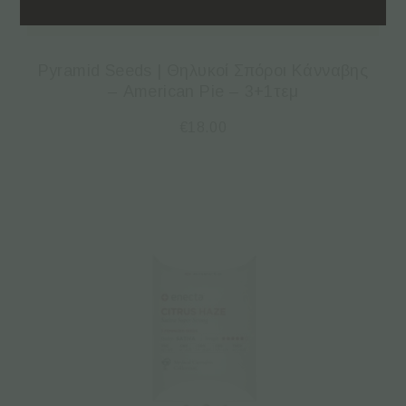
Προσθήκη στο καλάθι
Pyramid Seeds | Θηλυκοί Σπόροι Κάνναβης
– American Pie – 3+1τεμ
€
18.00