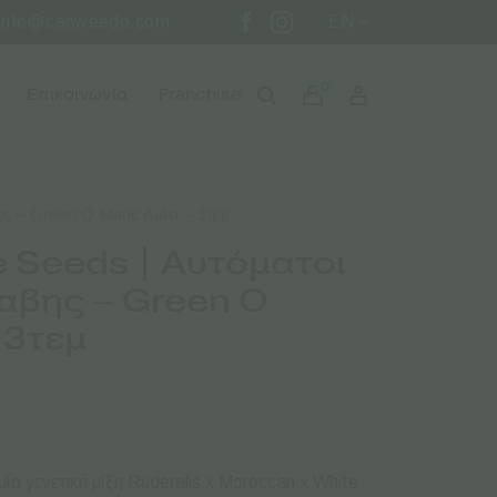
info@canweedo.com
EN
0
Επικοινωνία
Franchise
 – Green O Matic Auto – 3τεμ
 Seeds | Αυτόματοι
αβης – Green O
 3τεμ
μία γενετική μίξη
Ruderalis x Moroccan x White