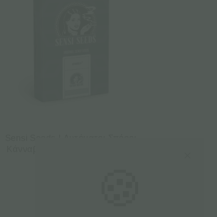
Sensi Seeds | Αυτόματοι Σπόροι
Κάνναβης – Afgani Auto – 3τεμ
🍪
€
27.00