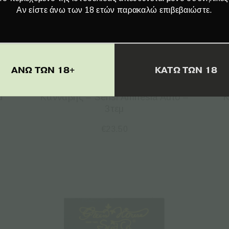
Αν είστε άνω των 18 ετών παρακαλώ επιβεβαιώστε.
ΑΝΩ ΤΩΝ 18+
ΚΑΤΩ ΤΩΝ 18
Sensi Seeds | Αυτόματοι Σπόροι
μ
Κάνναβης – Sensi Amnesia Auto –
Κ
3τεμ
€
23.50