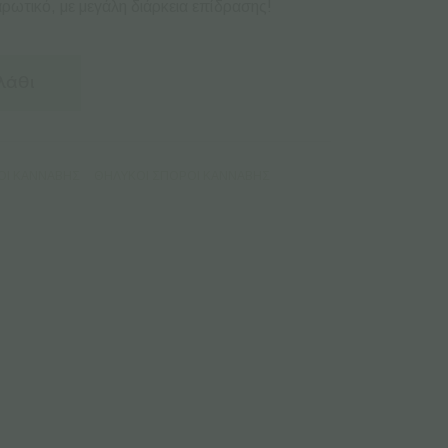
αρωτικό, με μεγάλη διάρκεια επίδρασης!
λάθι
ΟΙ ΚΆΝΝΑΒΗΣ
ΘΗΛΥΚΟΊ ΣΠΌΡΟΙ ΚΆΝΝΑΒΗΣ