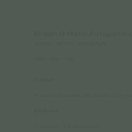
Green O Matic
Α
υτόματοι
SATIVA
–
INDICA
–
RUDERALIS
10% – 80% – 10%
Γενετική
Ruderalis x Moroccan x White Dwarf x Low Rid
Επίδραση
Χαλαρωτική, με μεγάλη διάρκεια.