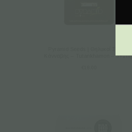
Pyramid Seeds | Θηλυκοί Σπόροι
Κάνναβης – Tutankhamon – 3+1τε
€
18.00