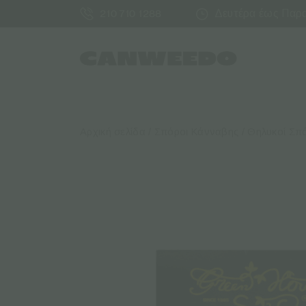
Δευτέρα έως Παρασ
210 710 1288
Αρχική σελίδα
/
Σπόροι Κάνναβης
/
Θηλυκοί Σπ