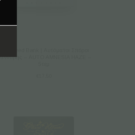
Bulk Seed Bank | Αυτόματοι Σπόροι
άνναβης – AUTO AMNESIA HAZE –
5τεμ
€
17.50