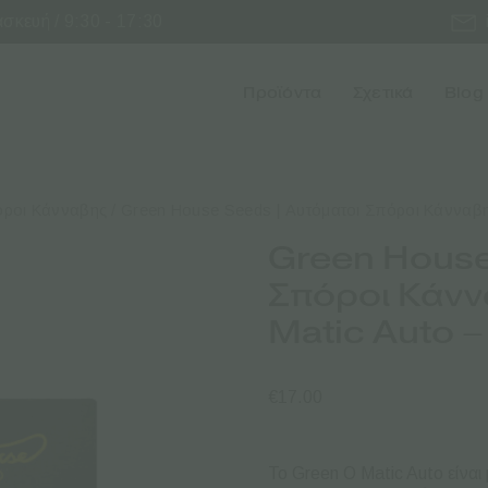
κευή / 9:30 - 17:30
Προϊόντα
Σχετικά
Blog
όροι Κάνναβης
/ Green House Seeds | Αυτόματοι Σπόροι Κάνναβης
Green House
Σπόροι Κάνν
Matic Auto –
€
17.00
Το Green O Matic Auto είναι 