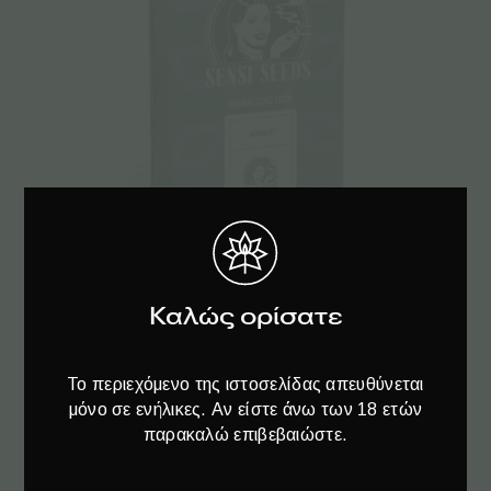
Προσθήκη στο καλάθι
Καλώς ορίσατε
Sensi Seeds | Αυτόματοι Σπόροι Κάνναβης
– Afgani Auto – 3τεμ
Το περιεχόμενο της ιστοσελίδας απευθύνεται
€
27.00
μόνο σε ενήλικες. Αν είστε άνω των 18 ετών
παρακαλώ επιβεβαιώστε.