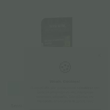
🍪
Woah, Cookies!
Η ιστοσελίδα μας χρησιμοποιεί
«cookies»
έτσι
Διαβάστε περισσότερα
ώστε να μπορούμε να σας παρέχουμε
καλύτερες υπηρεσίες. Συνεχίζοντας την
περιήγηση, αποδέχεστε τη χρήση τους!
Sensi Seeds | Αυτόματοι Σπόροι Κάνναβης