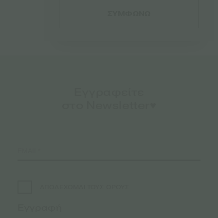
– Sensi Amnesia Auto – 3τεμ
ΣΥΜΦΩΝΩ
€
23.50
Εγγραφείτε
στο Newsletter♥️
ΟΡΟΥΣ
ΑΠΟΔΕΧΟΜΑΙ ΤΟΥΣ