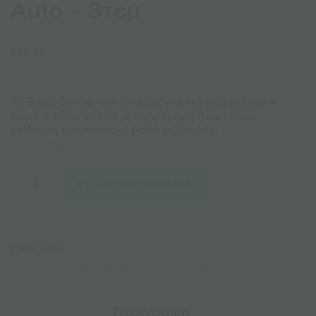
Auto – 3τεμ
€
20.00
Το Super Critical Auto είναι μία γενετική μίξη
Big Bud x
Skunk x White Widow με πολύ γρήγορη και έντονη
επίδραση που προκαλεί βαθιά χαλάρωση!
Σε απόθεμα
Green
House
Προσθήκη στο καλάθι
Seeds
|
Αυτόματοι
Σπόροι
Κάνναβης
Categories:
ΑΥΤΌΜΑΤΟΙ ΣΠΌΡΟΙ ΚΆΝΝΑΒΗΣ
-
Super
ΘΗΛΥΚΟΊ ΣΠΌΡΟΙ ΚΆΝΝΑΒΗΣ
ΣΠΌΡΟΙ ΚΆΝΝΑΒΗΣ
Critical
Auto
-
Περιγραφή
3τεμ