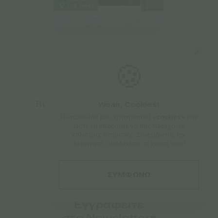
🍪
Προσθήκη στο καλάθι
Bulk Seed Bank | Αυτόματοι Σπόροι
Woah, Cookies!
Κάνναβης – AUTO AK – 5τεμ
Η ιστοσελίδα μας χρησιμοποιεί
«cookies»
έτσι
ώστε να μπορούμε να σας παρέχουμε
€
17.50
καλύτερες υπηρεσίες. Συνεχίζοντας την
περιήγηση, αποδέχεστε τη χρήση τους!
ΣΥΜΦΩΝΩ
Εγγραφείτε
στο Newsletter♥️