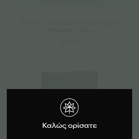
Προσθήκη στο καλάθι
Enecta | Citrus Haze Θηλυκοί Σπόροι
Κάνναβης – 5τεμ
€
22.75
Καλώς ορίσατε