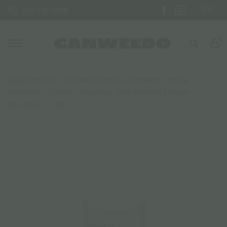
EN
210 710 1288
0
Αρχική σελίδα
/
Σπόροι Κάνναβης
/
Θηλυκοί Σπόροι
Κάνναβης
/ Enecta | Abundans CBD Θηλυκοί Σπόροι
Κάνναβης – 5τεμ