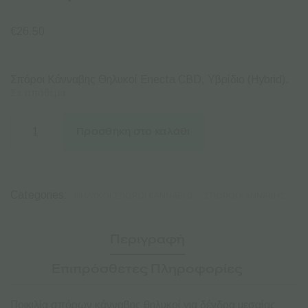
€
26.50
Σπόροι Κάνναβης Θηλυκοί Enecta CBD, Υβρίδιο (Hybrid).
Σε απόθεμα
Enecta
|
Προσθήκη στο καλάθι
Abundans
CBD
Θηλυκοί
Σπόροι
Κάνναβης
Categories:
ΘΗΛΥΚΟΊ ΣΠΌΡΟΙ ΚΆΝΝΑΒΗΣ
ΣΠΌΡΟΙ ΚΆΝΝΑΒΗΣ
-
5τεμ
ποσότητα
Περιγραφή
Επιπρόσθετες Πληροφορίες
Ποικιλία σπόρων κάνναβης θηλυκοί για δένδρα μεσαίας