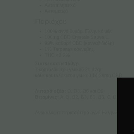
Αντιεπιληπτικό
Αντιεμετικό
Περιέχει:
100% αγνό θυμάρι Ελληνικό μέλι
100mg CBD Crystals Sativa L.
99% καθαρή CBD (κανναβιδιόλη)
1% Terpenes κάνναβης
THC <0,2%
Συσκευασία 150γρ.
7 κουταλάκι του γλυκού 21,42gr
κάθε κουταλάκι του γλυκού 14,28mg CBD
Λιπαρά οξέα:
Ω, Ω3, Ω6 και Ω9
Βιταμίνες:
A, B, B2, B3, B5, B6, C, D και E
Ανακαλύψτε περισσότερα αγνά Ελληνικά Προϊ