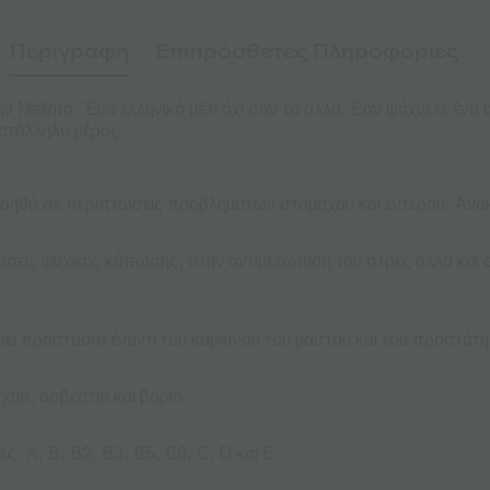
Περιγραφή
Επιπρόσθετες Πληροφορίες
Melirito. Ένα ελληνικό μέλι όχι σαν τα άλλα. Εάν ψάχνετε έν
κατάλληλο μέρος.
αι βοηθά σε περιπτώσεις προβλημάτων στομάχου και εντέρου. Ανα
τώσεις ψυχικής κόπωσης, στην αντιμετώπιση του στρες αλλά κα
ει προστασία έναντι του καρκίνου του μαστού και του προστάτη
σιο, ασβέστιο και βόριο.
νες: A, B, B2, B3, B5, B6, C, D και E