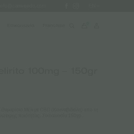
info@canweedo.com
EN
0
Επικοινωνία
Franchise
lirito 100mg – 150gr
 Θυμαρίσιο Μέλι με CBD (Κανναβιδιόλη) από τη
 ανώτερης ποιότητας. Συσκευασία 150γρ.