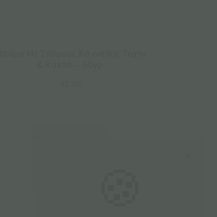
πάρα Με Σπόρους Κάνναβης Ταχίνι
& Κακάο – 50γρ.
€
1.60
🍪