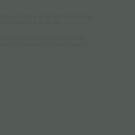
οπόρωση. Μερικές φορές χρησιμοποιείται για
πονοκεφάλων και της ναυτίας.
 οξέα Ω, Ω3, Ω6 και Ω9 που όχι μόνο δεν
ν ειδικά για τους αθλητές γιατί όχι μόνο