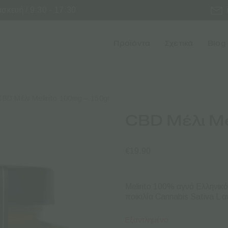
κευή / 9:30 - 17:30
Προϊόντα
Σχετικά
Blog
CBD Μέλι Melirito 100mg – 150gr
CBD Μέλι Me
€
19.90
Melirito 100% αγνό Ελληνικό
ποικιλία Cannabis Sativa L
Εξαντλημένο