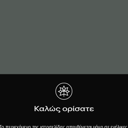
Καλώς ορίσατε
όντα
εδώ
Το περιεχόμενο της ιστοσελίδας απευθύνεται μόνο σε ενήλικες