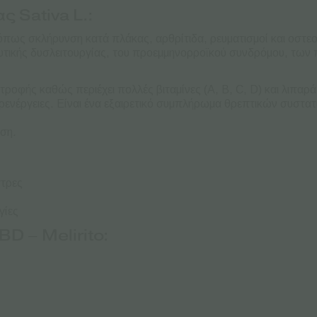
ς Sativa L.:
ς όπως σκλήρυνση κατά πλάκας, αρθρίτιδα, ρευματισμοί και οστε
τυτικής δυσλειτουργίας, του προεμμηνορροϊκού συνδρόμου, των 
ροφής καθώς περιέχει πολλές βιταμίνες (A, B, C, D) και λιπαρά
νέργειες. Είναι ένα εξαιρετικό συμπλήρωμα θρεπτικών συστατικώ
ση.
στρες
γίες
D – Melirito: