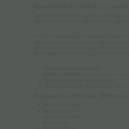
Κρύσταλλοι CBD της ποικιλία
Συνιστάται ιδιαίτερα για αυτοάνοσες ασθένειε
την πρόληψη του στρες, της φλεγμονής, της σ
Επιπλέον, χρησιμοποιείται ως συμπλήρωμα διατ
περιέχονται στα ψάρια αλλά δεν προκαλούν παρε
εξαλείφει τον πόνο αλλά βοηθά επίσης
τη διαδικασία αποκατάστασης από τη προπόνη
Ενισχύει τη νευροπροστασία
Βοηθά στη διαδικασία αντιμετώπισης του 
Ενισχύει το ανοσοποιητικό σύστημα
Εμπλουτίζει όλες τις ομοιοστατικές λειτουρ
Θυμαρίσιο Μέλι με 100mg CB
Φυσικό αναλγητικό
Αντιοξειδωτικό
Αντιφλεγμονώδες
Αγχολυτικό
Αντικαταθλιπτικό