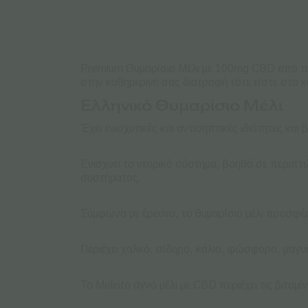
Premium Θυμαρίσιο Μέλι με 100mg CBD από την 
στην καθημερινή σας διατροφή τότε είστε στο 
Ελληνικό Θυμαρίσιο Μέλι
Έχει ενισχυτικές και αντισηπτικές ιδιότητες κ
Ενισχύει το νευρικό σύστημα, βοηθά σε περιπ
συστήματος.
Σύμφωνα με έρευνα, το θυμαρίσιο μέλι προσφέρ
Περιέχει χαλκό, σίδηρο, κάλιο, φώσφορο, μαγνή
Το Melirito αγνό μέλι με CBD περιέχει τις βιταμί