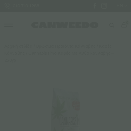
EN
210 710 1288
0
Αρχική σελίδα
/
Βρώσιμα Προϊόντα Κάνναβης
/
Καφές
Κάνναβης
/ Cannabissimo Καφές Με Ανθό κάνναβης –
250γρ