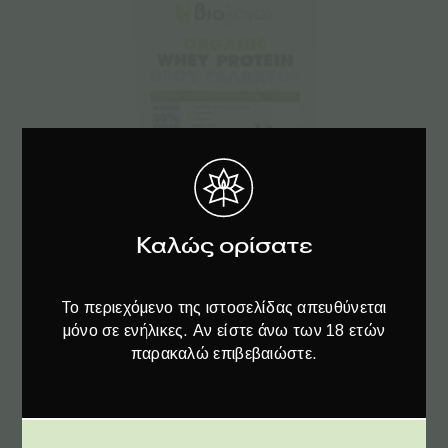
Καλώς ορίσατε
Προσθήκη στο καλάθι
Το περιεχόμενο της ιστοσελίδας απευθύνεται
μόνο σε ενήλικες. Αν είστε άνω των 18 ετών
Βιολόγος Βιολογική Πρωτεΐνη WHEY Ορού
παρακαλώ επιβεβαιώστε.
Γάλακτος 80% – 500γρ
€
32.90