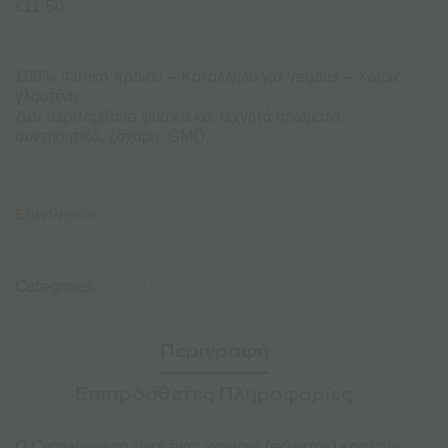
€
11.50
100% Φυτικό προϊόν – Κατάλληλο για Vegans – Χωρίς
γλουτένη.
Δεν περιλαμβάνει φυσικά και τεχνητά αρώματα,
συντηρητικά, ζάχαρη, GMO.
Εξαντλημένο
Categories:
ΒΡΏΣΙΜΑ ΠΡΟΪΌΝΤΑ ΚΆΝΝΑΒΗΣ
ΚΑΦΈΣ ΚΆΝΝΑΒΗΣ
Περιγραφή
Επιπρόσθετες Πληροφορίες
Ο Cannabissimo είναι ένας γκουρμέ (εκλεκτός) καφές με