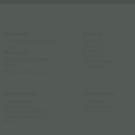
Διεύθυνση
Sitemap
Αρχική
📍Χίου 4, Δάφνη Αττικής
Προϊόντα
17237
Εταιρίες
Τηλέφωνο
Σχετικά
(+30) 210 7101 288
Επικοινωνία
Email
Franchise
info@canweedo.com
Πληροφορίες
Λογαριασμός
Όροι χρήσης
Σύνδεση
Ιδιωτικότητα
Λογαριασμός
Τρόποι αποστολής
Παραγγελίες
Τρόποι πληρωμής
Faq