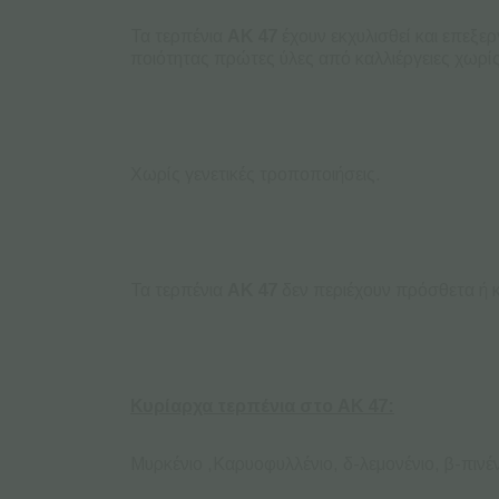
Τα τερπένια
AK
47
έχουν εκχυλισθεί και επεξε
ποιότητας πρώτες ύλες από καλλιέργειες χωρ
Χωρίς γενετικές τροποποιήσεις.
Τα τερπένια
AK
47
δεν περιέχουν πρόσθετα ή 
Κυρίαρχα τερπένια στο AK 47:
Μυρκένιο ,Καρυοφυλλένιο, δ-λεμονένιο, β-πινέν