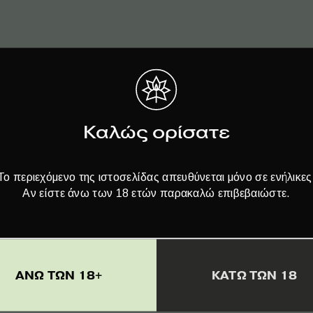
ο από 4% τερπένια σε οποιαδήποτε αραίωση. Αποφύγετε την επαφ
ια, πρέπει πάντοτε να αραιώνονται σε οποιοδήποτε εκχύλισμα, λ
Καλώς ορίσατε
Το περιεχόμενο της ιστοσελίδας απευθύνεται μόνο σε ενήλικες
Αν είστε άνω των 18 ετών παρακαλώ επιβεβαιώστε.
penes
:
ΑΝΩ ΤΩΝ 18+
ΚΑΤΩ ΤΩΝ 18