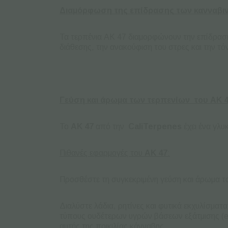
Διαμόρφωση της επίδρασης των κανναβι
Τα τερπένια AK 47 διαμορφώνουν την επίδραση
διάθεσης, την ανακούφιση του στρες και την τ
Γεύση και άρωμα των τερπενίων του AK 4
Το
AK
47
από την
Cali
Terpenes
έχει ένα γλυ
Πιθανές εφαρμογές του
AK
47
:
Προσθέστε τη συγκεκριμένη γεύση και άρωμα το
Διαλύστε λάδια, ρητίνες και φυτικά εκχυλίσματ
τύπους ουδέτερων υγρών βάσεων εξάτμισης (e-li
αυτής της ποικιλίας κάνναβης.