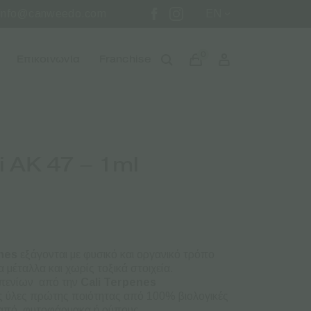
info@canweedo.com
EN
0
Επικοινωνία
Franchise
i AK 47 – 1ml
enes
εξάγονται με φυσικό και οργανικό τρόπο
 μέταλλα και χωρίς τοξικά στοιχεία.
ρπενίων από την
Cali Terpenes
ς ύλες πρώτης ποιότητας από 100% βιολογικές
ς από φυτοφάρμακα ή ρύπους.