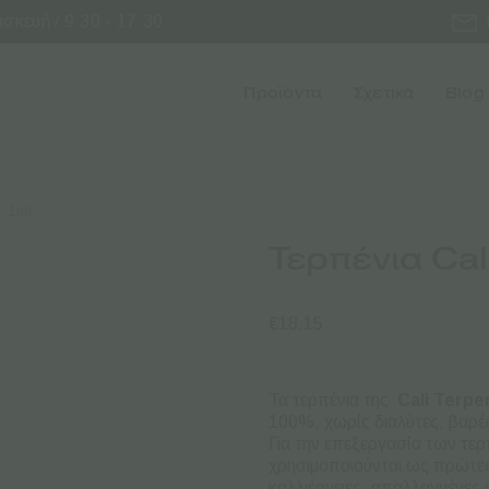
κευή / 9:30 - 17:30
Προϊόντα
Σχετικά
Blog
– 1ml
Τερπένια Cal
€
18.15
Τα τερπένια της
Cali Terp
100%, χωρίς διαλύτες, βαρέα
Για την επεξεργασία των τε
χρησιμοποιούνται ως πρώτε
καλλιέργειες, απαλλαγμένε