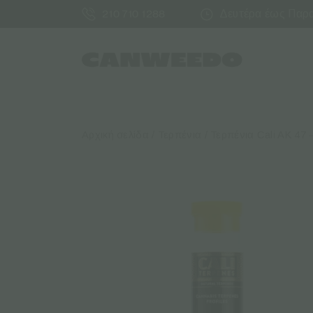
Δευτέρα έως Παρασ
210 710 1288
Αρχική σελίδα
/
Τερπένια
/ Τερπένια Cali AK 47 