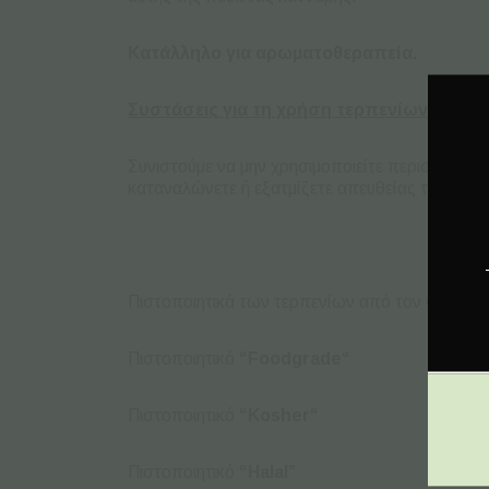
Κατάλληλο για αρωματοθεραπεία.
Συστάσεις για τη χρήση τερπενίων AK 47:
Συνιστούμε να μην χρησιμοποιείτε περισσότερ
καταναλώνετε ή εξατμίζετε απευθείας τα τερπέν
Πιστοποιητικά των τερπενίων από τον
Cali
Ter
Πιστοποιητικό
“
Food
grade
“
Πιστοποιητικό
“
Kosher
“
Πιστοποιητικό
“Halal”