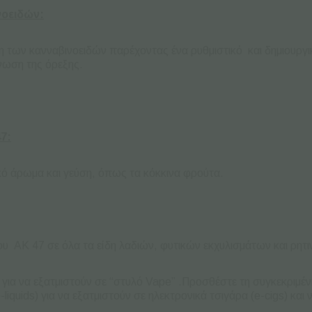
νοειδών:
 των κανναβινοειδών παρέχοντας ένα ρυθμιστικό και δημιουργικ
όνωση της όρεξης.
7:
κό άρωμα και γεύση, όπως τα κόκκινα φρούτα.
υ AK 47 σε όλα τα είδη λαδιών, φυτικών εκχυλισμάτων και ρητ
α για να εξατμιστούν σε “στυλό Vape” .Προσθέστε τη συγκεκριμέ
quids) για να εξατμιστούν σε ηλεκτρονικά τσιγάρα (e-cigs) και