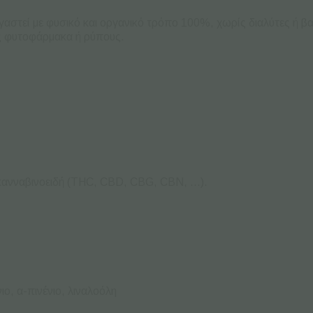
ργαστεί με φυσικό και οργανικό τρόπο 100%, χωρίς διαλύτες ή 
ίς φυτοφάρμακα ή ρύπους.
κανναβινοειδή (THC, CBD, CBG, CBN, …).
ιο, α-πινένιο, λιναλοόλη