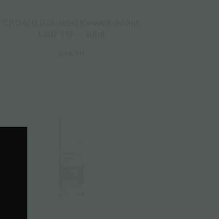
CBD420 Βάλσαμο Κανναβιδιόλης
CBD 1% – 30ml
€
44.40
.