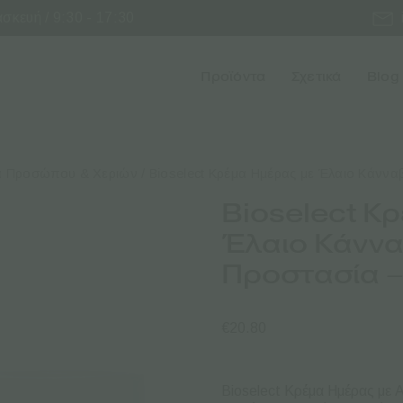
κευή / 9:30 - 17:30
Προϊόντα
Σχετικά
Blog
α Προσώπου & Χεριών
/ Bioselect Κρέμα Ημέρας με Έλαιο Κάννα
Bioselect Κ
Έλαιο Κάννα
Προστασία –
€
20.80
Bioselect Κρέμα Ημέρας με 