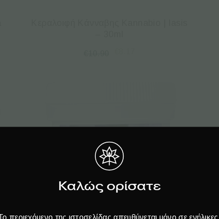
a
Κεραλοιφή Κάνναβης Kannabio | Iasis
– 30ml
€
8.17
€
10.90
Καλώς ορίσατε
Το περιεχόμενο της ιστοσελίδας απευθύνεται μόνο σε ενήλικες