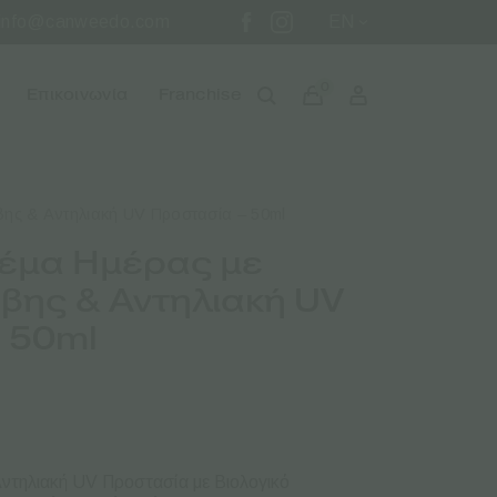
info@canweedo.com
EN
0
Επικοινωνία
Franchise
βης & Αντηλιακή UV Προστασία – 50ml
ρέμα Ημέρας με
βης & Αντηλιακή UV
 50ml
Αντηλιακή UV Προστασία με Βιολογικό