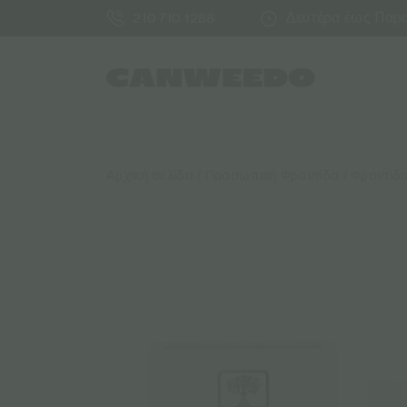
Δευτέρα έως Παρασ
210 710 1288
Αρχική σελίδα
/
Προσωπική Φροντίδα
/
Φροντίδ