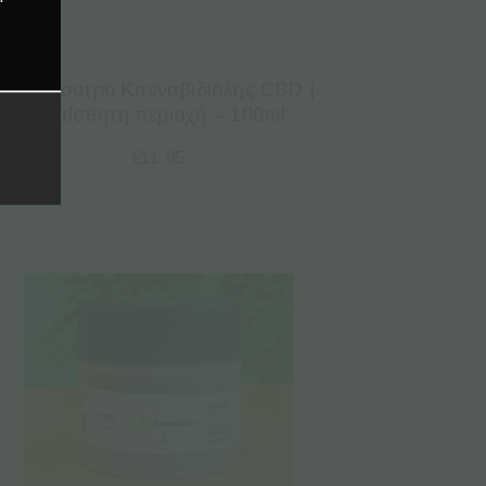
Αφρόλουτρο Κανναβιδιόλης CBD |
Ευαίσθητη περιοχή – 100ml
€
11.95