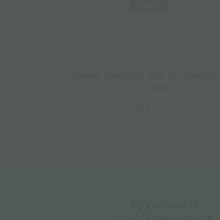
Αλοιφή κάνναβης CBD με σαλικυλι
οξύ – 50ml
€
13.50
Εγγραφείτε
στο Newsletter♥️