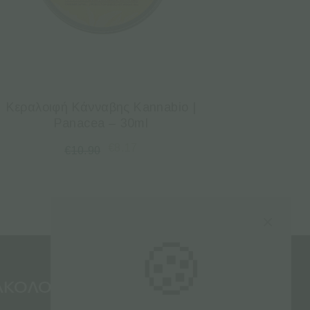
Κεραλοιφή Κάνναβης Kannabio |
Panacea – 30ml
€
8.17
€
10.90
🍪
ΑΚΟΛΟΥΘΗΣΤΕ ΜΑΣ