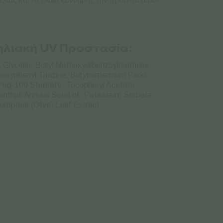
 ελιάς και το έλαιο κάνναβης την προστατεύουν
ηλιακή UV Προστασία:
, Glycerin, Butyl Methoxydibenzoylmethane,
hoxyphenyl Triazine, Butyrospermum Parkii
, Peg-100 Stearate, Tocopheryl Acetate,
anthus Annuus Seed oil, Potassium Sorbate,
uropaea (Olive) Leaf Extract.