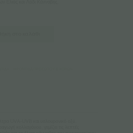
ν Ελιάς και Λάδι Κάνναβης.
ήκη στο καλάθι
ΤΊΔΑ
ΦΡΟΝΤΊΔΑ ΠΡΟΣΏΠΟΥ & ΧΕΡΙΏΝ
ίλτρα UVΑ-UVB και υαλουρονικό οξύ.
ραγωγή κολλαγόνου, γεμίζει τις λεπτές