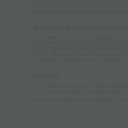
γραμμές, ενώ χαρίζει λεία και ελαστική επιδερ
από τις ελεύθερες ρίζες και την πρόωρη γήραν
Περιέχει 98.4% φυσικής προέλευσης συστ
Συστατικά Bioselect Κρέμ
Aqua (Water), Octocrylene, Propanediol, C12-
Diethylamino Hydroxybenzoyl Hexyl Benzoate, C
Butter, Tapioca starch, Olea Europaea (Olive) 
Parfum, Panthenol, Cannabis Sativa Seed Oil,
Tocopherol, Dehydroacetic acid, Rosmarinus Off
Χρήση:
Εφαρμόστε κάθε πρωί σε καθαρή επιδερμίδ
Κάνετε απαλό μασάζ με κυκλικές κινήσεις.
Δείτε όλη τη καλλυντική σειρά κάνναβης της Bi