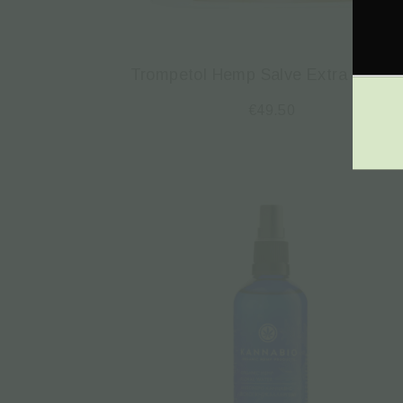
Trompetol Hemp Salve Extra – 300
€
49.50