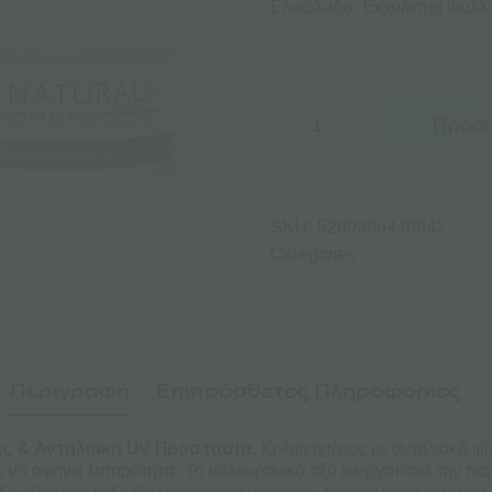
Ελαιόλαδο, Εκχύλισμα Φύλλω
Σε απόθεμα
Bioselect
Κρέμα
Προσθ
Ημέρας
με
Έλαιο
Κάνναβης
&
SKU:
5200306440042
Αντηλιακή
UV
Categories:
ΠΡΟΣΩΠΙΚΉ ΦΡΟΝ
Προστασία
-
50ml
ποσότητα
Περιγραφή
Επιπρόσθετες Πληροφορίες
ης & Αντηλιακή UV Προστασία.
Κρέμα ημέρας με αντηλιακά φ
ς να αφήνει λιπαρότητα. Το υαλουρονικό οξύ ενεργοποιεί την πα