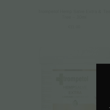
Trompetol Hemp Salve Extra & Te
Tree – 30ml
€
11.00