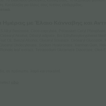
μίδα. Το ελαιόλαδο βιολογικής καλλιέργειας, το εκχύλισμα φύλλων
ση. Κατάλληλη για όλους τους τύπους επιδερμίδας.
ατικά.
α Ημέρας με Έλαιο Κάνναβης και Αντ
15 Alkyl Benzoate, Coco-caprylate, Potassium Cetyl Phosphate
etearyl Alcohol, Dibutyl adipate, Bis-Ethylhexyloxyphenol Met
Fruit Oil, Benzyl Alcohol, Glyceryl Stearate, Cetearyl Glucoside
 Glyceryl Undecylenate, Sodium Hyaluronate, Xanthan Gum, Heli
icinalis leaf extract, Tetrasodium Glutamate Diacetate, Olea E
α, σε πρόσωπο, λαιμό και ντεκολτέ.
oselect
εδώ