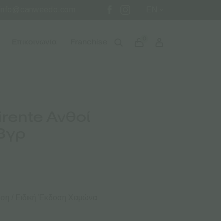
info@canweedo.com
EN
0
Επικοινωνία
Franchise
irente Ανθοί
3γρ
ση / Ειδική Έκδοση Χειμώνα