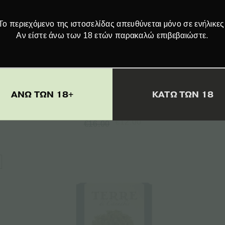
Το περιεχόμενο της ιστοσελίδας απευθύνεται μόνο σε ενήλικες
Αν είστε άνω των 18 ετών παρακαλώ επιβεβαιώστε.
Plant of Life | Jelly CBD Lemon Haze
ΑΝΩ ΤΩΝ 18+
ΚΑΤΩ ΤΩΝ 18
22% – 1g
€
12.00
€
16.00