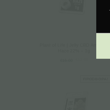
Plant of Life | Jelly CBD Amnesia
Haze 22% – 1g
€
12.00
€
16.00
ΠΡΟΣΦΟΡΆ!