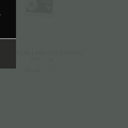
.
Plant of Life | Jelly CBD Blueberry
22% – 1g
€
12.00
€
16.00