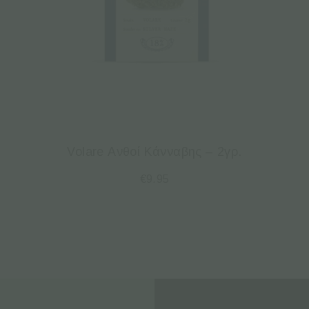
Volare Ανθοί Κάνναβης – 2γρ.
€
9.95