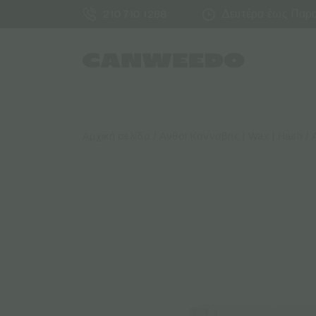
Δευτέρα έως Παρασ
210 710 1288
Αρχική σελίδα
/
Ανθοί Κάνναβης | Wax | Hash
/