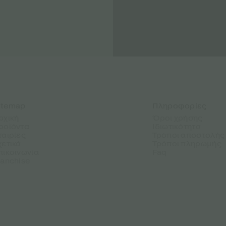
itemap
Πληροφορίες
ρχική
Όροι χρήσης
ροϊόντα
Ιδιωτικότητα
ταιρίες
Τρόποι αποστολής
χετικά
Τρόποι πληρωμής
πικοινωνία
Faq
ranchise