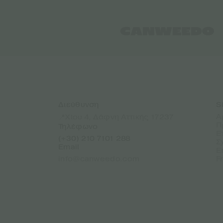
Διεύθυνση
S
Α
📍Χίου 4, Δάφνη Αττικής 17237
Π
Τηλέφωνο
Ε
(+30) 210 7101 288
Σ
Email
Ε
info@canweedo.com
F