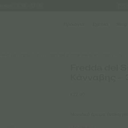
κευή / 9:30 - 17:30
Προϊόντα
Σχετικά
Blog
Ανθοί Κάνναβης CBD
/ Fredda del Sirente Ανθοί Κάνναβης – 3γρ
Fredda del S
Κάνναβης – 
€
22.00
Μοναδικό άρωμα, έντονη γεύ
Εξαντλημένο