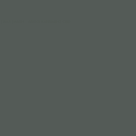
| WAX | HASH
ΑΝΘΟΊ ΚΆΝΝΑΒΗΣ CBD