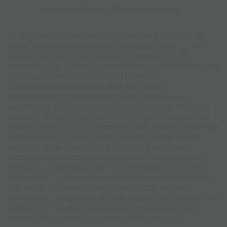
Επιπρόσθετες Πληροφορίες
Το βιολογικό αλεύρι κάνναβης με ίνες, λαμβάνεται με την
άλεση των σπόρων κάνναβης (Cannabis Sativa L.), δεν
περιέχει γλουτένη, είναι πλούσιο σε φυτικές ίνες και
πρωτεΐνες, έχει χαμηλή περιεκτικότητα σε υδατάνθρακες και
υψηλή περιεκτικότητα σε Ω6 και Ω3 λιπαρά.
Το
βιολογικό αλεύρι
κάνναβης
έχει χαμηλή
περιεκτικότητα σε υδατάνθρακες και είναι πλούσιο σε
φυτικές ίνες. Περιέχει επίσης Ω6 και Ω3 λιπαρά σε ιδανική
αναλογία. Είναι επίσης ένα από τα ελάχιστα τρόφιμα που
περιέχει Ω6 με GLA, ένα λιπαρό οξύ που θεωρείται ιδιαίτερα
ευεργετικό για το σώμα. Περιέχει επίσης φώσφορο και
μαγνήσιο. Το φώσφορο συμβάλλει στη φυσιολογική
λειτουργία των κυτταρικών μεμβρανών, στην ισορροπία
ενέργειας-μεταβολισμού και στη συντήρηση υγιών οστών
και δοντιών. Το μαγνήσιο συμβάλλει στη φυσική λειτουργία
των μυών, στη φυσιολογική λειτουργία του νευρικού
συστήματος, στη μείωση της κόπωσης και της κούρασης και
διαθέτει Ω3, τα οποία συμβάλλουν στη διατήρηση των
φυσιολογικών επιπέδων χοληστερόλης στο αίμα.