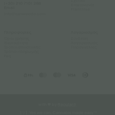
Σχετικά
(+30) 210 7101 288
Επικοινωνία
Email
Franchise
info@canweedo.com
Πληροφορίες
Λογαριασμός
Όροι χρήσης
Σύνδεση
Ιδιωτικότητα
Λογαριασμός
Τρόποι αποστολής
Παραγγελίες
Τρόποι πληρωμής
Faq
with 💖 by
Regular®
【ツ】Yes we can, Cannabis made easy™