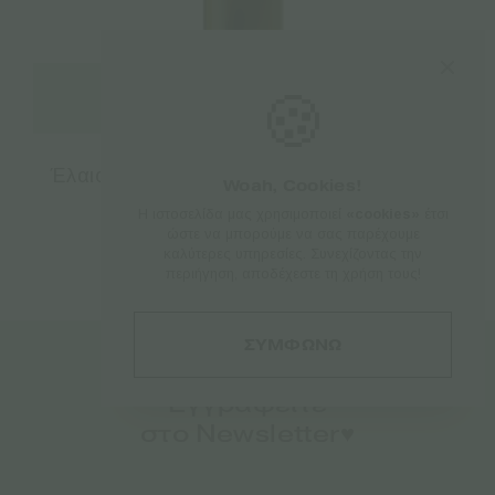
🍪
Διαβάστε περισσότερα
Έλαιο Σπόρων Κάνναβης (Κανναβέλαιο) –
Woah, Cookies!
500ml
Η ιστοσελίδα μας χρησιμοποιεί
«cookies»
έτσι
ώστε να μπορούμε να σας παρέχουμε
€
24.60
καλύτερες υπηρεσίες. Συνεχίζοντας την
περιήγηση, αποδέχεστε τη χρήση τους!
ΣΥΜΦΩΝΩ
Εγγραφείτε
στο Newsletter♥️