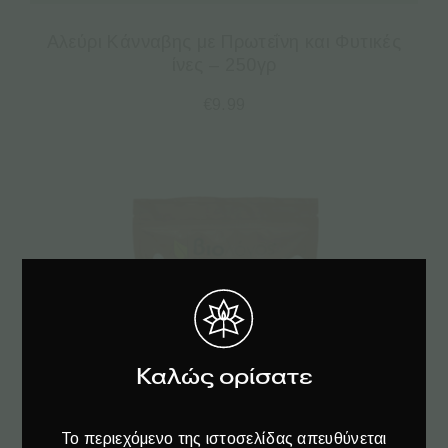
Αλεύρι Κάνναβης με Πρωτεΐνη και Φυτικές
ίνες – 250γρ
€
9.99
Καλώς ορίσατε
Το περιεχόμενο της ιστοσελίδας απευθύνεται