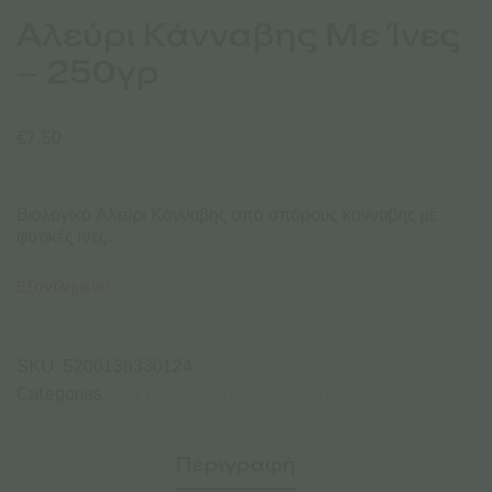
Αλεύρι Κάνναβης Με Ίνες
– 250γρ
€
7.50
Βιολογικό Αλεύρι Κάνναβης από σπόρους κάνναβης με
φυτικές ίνες.
Εξαντλημένο
SKU:
5200136330124
Categories:
ΑΛΕΎΡΙ ΚΆΝΝΑΒΗΣ
ΒΡΏΣΙΜΑ ΠΡΟΪΌΝΤΑ ΚΆΝΝΑΒΗΣ
Περιγραφή