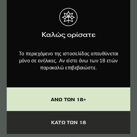
Καλώς ορίσατε
Το περιεχόμενο της ιστοσελίδας απευθύνεται
μόνο σε ενήλικες. Αν είστε άνω των 18 ετών
παρακαλώ επιβεβαιώστε.
Προσθήκη στο καλάθι
ΑΝΩ ΤΩΝ 18+
Kannabio CBD Πλήρους Φάσματος 300mg
ΚΑΤΩ ΤΩΝ 18
– 10ml