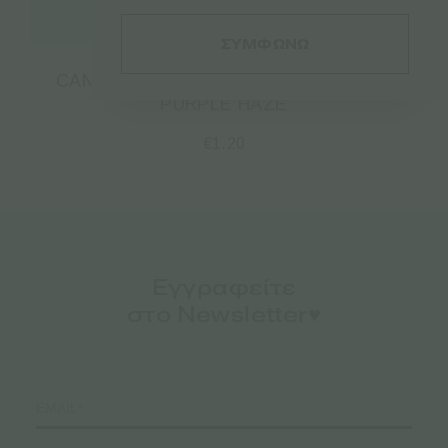
Διαβάστε περισσότερα
ΣΥΜΦΩΝΩ
CANNABIS LOLLIPOPS BUBBLEGUM X
PURPLE HAZE
€
1.20
Εγγραφείτε
στο Newsletter♥️