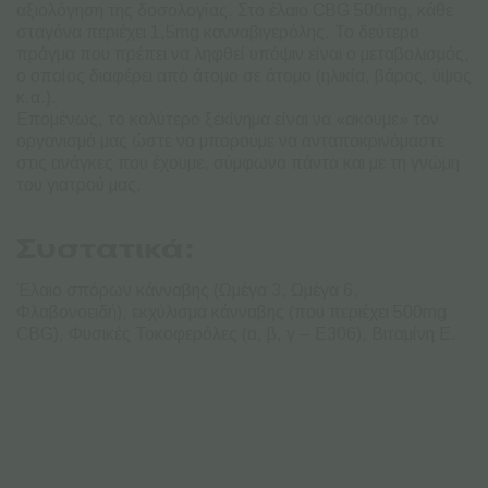
αξιολόγηση της δοσολογίας. Στο έλαιο CBG 500mg, κάθε
σταγόνα περιέχει 1,5mg κανναβιγερόλης. Το δεύτερο
πράγμα που πρέπει να ληφθεί υπόψιν είναι ο μεταβολισμός,
ο οποίος διαφέρει από άτομο σε άτομο (ηλικία, βάρος, ύψος
κ.α.).
Επομένως, το καλύτερο ξεκίνημα είναι να «ακούμε» τον
οργανισμό μας ώστε να μπορούμε να ανταποκρινόμαστε
στις ανάγκες που έχουμε, σύμφωνα πάντα και με τη γνώμη
του γιατρού μας.
Συστατικά:
Έλαιο σπόρων κάνναβης (Ωμέγα 3, Ωμέγα 6,
Φλαβονοειδή), εκχύλισμα κάνναβης (που περιέχει 500mg
CBG), Φυσικές Τοκοφερόλες (α, β, γ – Ε306), Βιταμίνη Ε.