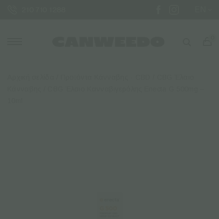
EN
210 710 1288
0
Αρχική σελίδα
/
Προϊόντα Κάνναβης - CBD
/
CBG Έλαιo
Κάνναβης
/ CBG Έλαιο Κανναβιγερόλης Enecta G 500mg –
10ml