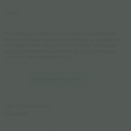
€
22.95
Η κανναβιγερόλη (CBG) είναι ένα από τα κανναβινοειδή,
που εντοπίζονται στο φυτό της κάνναβης με τη μορφή του
κανναβιγερολικού οξέος (CBGA). Αποτελεί πρόδρομο
πολλών κανναβινοειδών, γι’ αυτό και έχει χαρακτηριστεί
«πατέρας των κανναβινοειδών».
Σε απόθεμα
CBG
Έλαιο
Προσθήκη στο καλάθι
Κανναβιγερόλης
Enecta
G
500mg
-
SKU:
8718819550167
10ml
ποσότητα
Categories:
CBG ΈΛΑΙO ΚΆΝΝΑΒΗΣ
ΠΡΟΪΌΝΤΑ ΚΆΝΝΑΒΗΣ - CBD