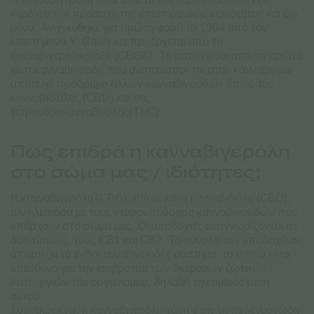
κερδίσει την προσοχή της επιστημονικής κοινότητας και όχι
μόνο. Ανιχνεύθηκε για πρώτη φορά το 1964 από τον
επιστήμονα Y. Gaoni και προέρχεται από το
κανναβιγερολικό οξύ (CBGA). Το οποίο είναι από τα πρώτα
φυτοκανναβινοειδή που αναπτύσσονται στην κάνναβη και
αποτελεί πρόδρομο άλλων κανναβινοειδών όπως της
κανναβιδιόλης (CBD) και της
τετραϋδροκανναβινόλης(THC).
Πως επιδρά η κανναβιγερόλη
στο σώμα μας / ιδιότητες;
Η κανναβιγερόλη (CBG), όπως και η κανναβιδιόλη (CBD),
αλληλεπιδρά με τους νευροϋποδοχείς κανναβινοειδών που
υπάρχουν στο σώμα μας. Οι υποδοχείς αναγνωρίζονται σε
δύο τύπους, τους CB1 και CB2. Το σύνολο τον υποδοχέων
απαρτίζει το ενδοκανναβινοειδές σύστημα, το οποίο είναι
υπεύθυνο για την ισορροπία των διαφόρων ζωτικών
λειτουργιών του οργανισμού, δηλαδή την ομοιόσταση
αυτού.
Συγκεκριμένα, η κανναβιγερόλη χάρη στην αντιφλεγμονώδη