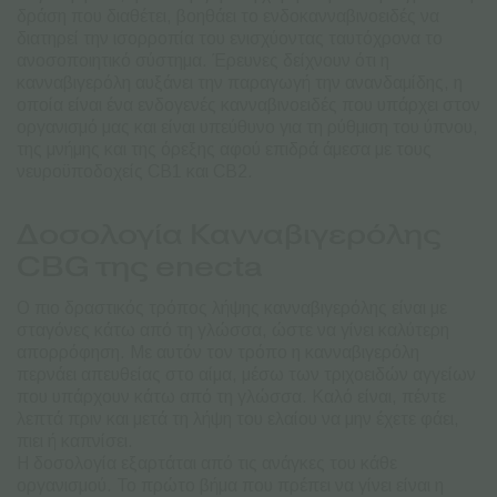
δράση που διαθέτει, βοηθάει το ενδοκανναβινοειδές να
διατηρεί την ισορροπία του ενισχύοντας ταυτόχρονα το
ανοσοποιητικό σύστημα. Έρευνες δείχνουν ότι η
κανναβιγερόλη αυξάνει την παραγωγή την ανανδαμίδης, η
οποία είναι ένα ενδογενές κανναβινοειδές που υπάρχει στον
οργανισμό μας και είναι υπεύθυνο για τη ρύθμιση του ύπνου,
της μνήμης και της όρεξης αφού επιδρά άμεσα με τους
νευροϋποδοχείς CB1 και CB2.
Δοσολογία Κανναβιγερόλης
CBG της enecta
Ο πιο δραστικός τρόπος λήψης κανναβιγερόλης είναι με
σταγόνες κάτω από τη γλώσσα, ώστε να γίνει καλύτερη
απορρόφηση. Με αυτόν τον τρόπο η κανναβιγερόλη
περνάει απευθείας στο αίμα, μέσω των τριχοειδών αγγείων
που υπάρχουν κάτω από τη γλώσσα. Καλό είναι, πέντε
λεπτά πριν και μετά τη λήψη του ελαίου να μην έχετε φάει,
πιει ή καπνίσει.
Η δοσολογία εξαρτάται από τις ανάγκες του κάθε
οργανισμού. Το πρώτο βήμα που πρέπει να γίνει είναι η