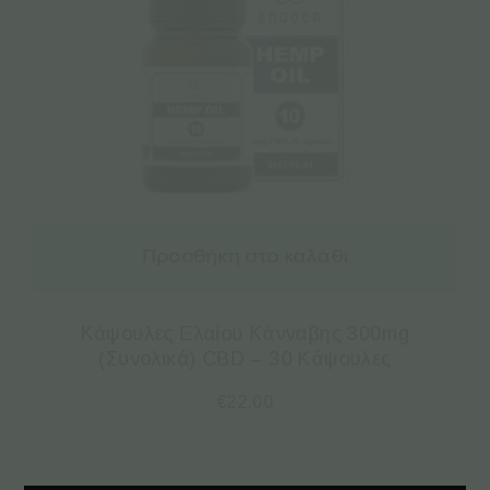
Προσθήκη στο καλάθι
Κάψουλες Ελαίου Κάνναβης 300mg
(Συνολικά) CBD – 30 Κάψουλες
€
22.00