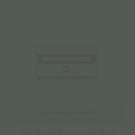
Προσθήκη στο καλάθι
CBD Υπόθετα Κανναβιδιόλης 500mg