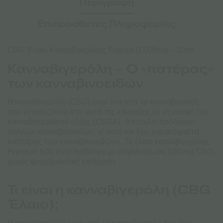
Περιγραφή
Επιπρόσθετες Πληροφορίες
CBG Έλαιο Κανναβιγερόλης Enecta G 500mg – 10ml
Κανναβιγερόλη – Ο «πατέρας»
των κανναβινοειδών
Η κανναβιγερόλη (CBG) είναι ένα από τα κανναβινοειδή,
που εντοπίζονται στο φυτό της κάνναβης με τη μορφή του
κανναβιγερολικού οξέος (CBGA). Αποτελεί πρόδρομο
πολλών κανναβινοειδών, γι’ αυτό και έχει χαρακτηριστεί
«πατέρας των κανναβινοειδών». Το έλαιο κανναβιγερόλης
Premium 500 είναι διαθέσιμο με συγκέντρωση 500 mg CBG,
χωρίς ψυχοδραστική επίδραση.
Τι είναι η κανναβιγερόλη (CBG
Έλαιο);
Η κανναβιγερόλη είναι από τα κανναβινοειδή που έχει