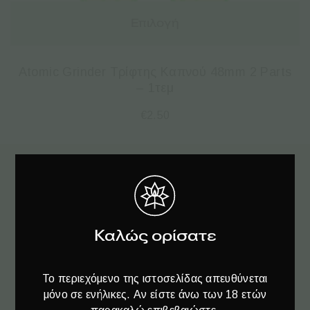
Επιλογή
Atomic Grinder Τρίφτης Καπνού 48mm 2 Parts
– 1τεμ
€
2.50
Εγγραφείτε
στο Newsletter♥️
Καλώς ορίσατε
Το περιεχόμενο της ιστοσελίδας απευθύνεται
μόνο σε ενήλικες. Αν είστε άνω των 18 ετών