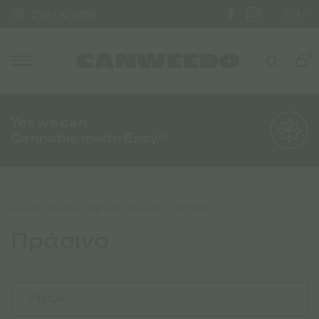
EN
210 710 1288
0
Yes we can.
Cannabis made Easy™
Αρχική σελίδα
/ Προϊόν Χρώμα / Πράσινο
Πράσινο
Φίλτρα