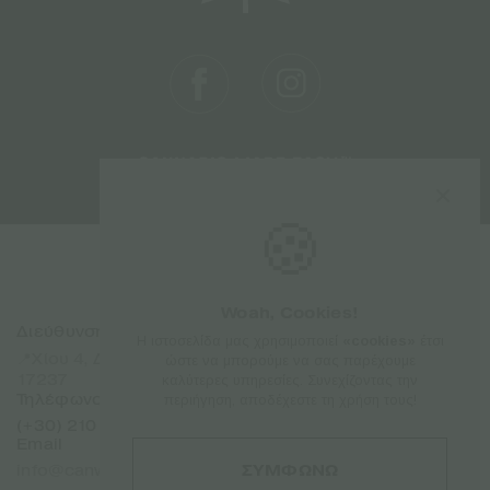
🍪
Woah, Cookies!
Διεύθυνση
Sitemap
Η ιστοσελίδα μας χρησιμοποιεί
«cookies»
έτσι
Αρχική
📍Χίου 4, Δάφνη Αττικής
ώστε να μπορούμε να σας παρέχουμε
Προϊόντα
17237
καλύτερες υπηρεσίες. Συνεχίζοντας την
Εταιρίες
Τηλέφωνο
περιήγηση, αποδέχεστε τη χρήση τους!
Σχετικά
(+30) 210 7101 288
Επικοινωνία
Email
Franchise
ΣΥΜΦΩΝΩ
info@canweedo.com