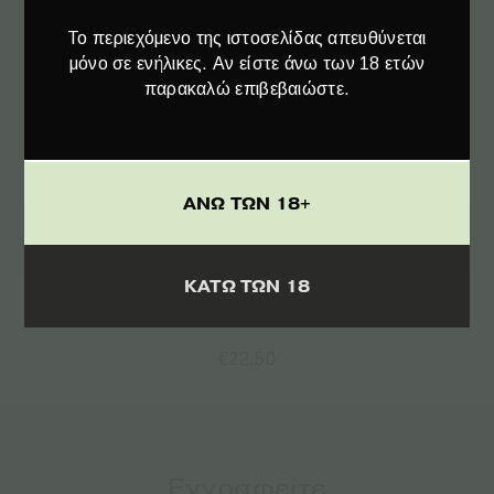
Το περιεχόμενο της ιστοσελίδας απευθύνεται
μόνο σε ενήλικες. Αν είστε άνω των 18 ετών
παρακαλώ επιβεβαιώστε.
ΑΝΩ ΤΩΝ 18+
Επιλογή
ΚΑΤΩ ΤΩΝ 18
Sensi Seeds Urban Long Tee T-Shirt – Μαύρο
€
22.50
Εγγραφείτε