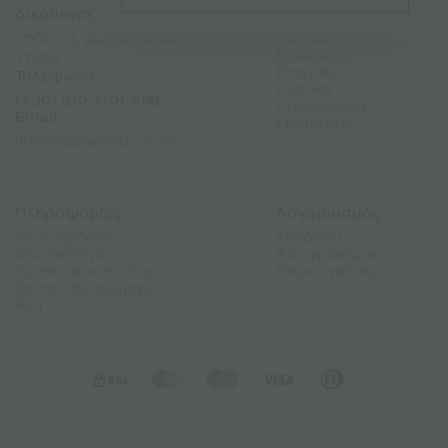
Διεύθυνση
Sitemap
Αρχική
📍Χίου 4, Δάφνη Αττικής
Προϊόντα
17237
Εταιρίες
Τηλέφωνο
Σχετικά
(+30) 210 7101 288
Επικοινωνία
Email
Franchise
info@canweedo.com
Πληροφορίες
Λογαριασμός
Όροι χρήσης
Σύνδεση
Ιδιωτικότητα
Λογαριασμός
Τρόποι αποστολής
Παραγγελίες
Τρόποι πληρωμής
Faq