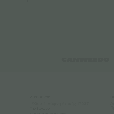
Διεύθυνση
S
Α
📍Χίου 4, Δάφνη Αττικής 17237
Π
Τηλέφωνο
Ε