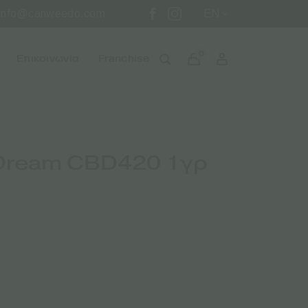
info@canweedo.com
EN
0
Επικοινωνία
Franchise
 Dream CBD420 1γρ