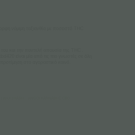
έμορφη νόμιμη ταξιανθία με ποσοστό THC
 του και την παντελή απουσία της THC .
cbd420 είναι μία από τις πιο γνωστές σε όλη
προτίμηση στο αγοραστικό κοινό.
| WAX | HASH
ΑΝΘΟΊ ΚΆΝΝΑΒΗΣ CBD