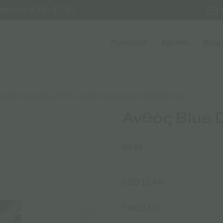
κευή / 9:30 - 17:30
Προϊόντα
Σχετικά
Blog
Ανθοί Κάνναβης CBD
/ Ανθός Blue Dream CBD420 1γρ
Ανθός Blue
€
9.99
CBD 11,4%
THC 0.163