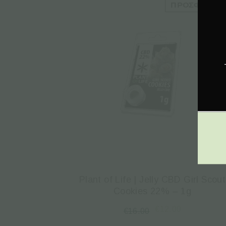
ΠΡΟΣΦΟΡΆ!
Plant of Life | Jelly CBD Girl Scout
Cookies 22% – 1g
€
12.00
€
16.00