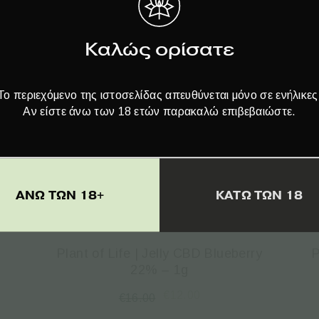
ΠΡΟΣΦΟΡΆ!
Καλώς ορίσατε
Το περιεχόμενο της ιστοσελίδας απευθύνεται μόνο σε ενήλικες
Αν είστε άνω των 18 ετών παρακαλώ επιβεβαιώστε.
ΑΝΩ ΤΩΝ 18+
ΚΑΤΩ ΤΩΝ 18
Plant of Life | Jelly CBD Blueberry
P
22% – 1g
€
12.00
€
16.00