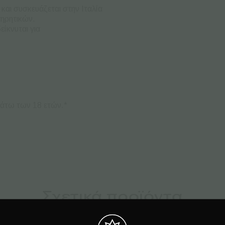
 και συσκευάζεται στην Ιταλία
τηρητικών.
είκνυται για
κάτω των 18 ετών.*
Σχετικά προϊόντα