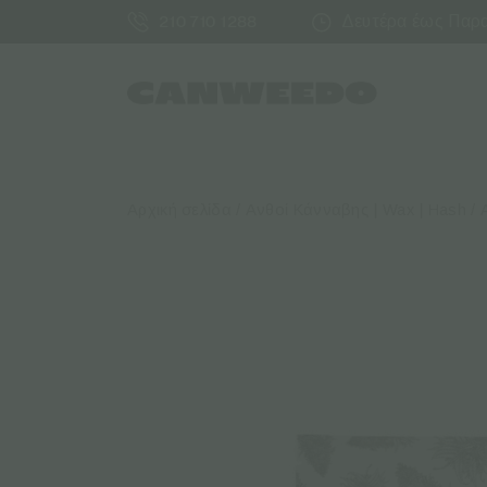
Δευτέρα έως Παρασ
210 710 1288
Αρχική σελίδα
/
Ανθοί Κάνναβης | Wax | Hash
/