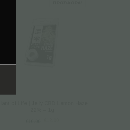
ΠΡΟΣΦΟΡΆ!
.
lant of Life | Jelly CBD Lemon Haze
22% – 1g
€
12.00
€
16.00