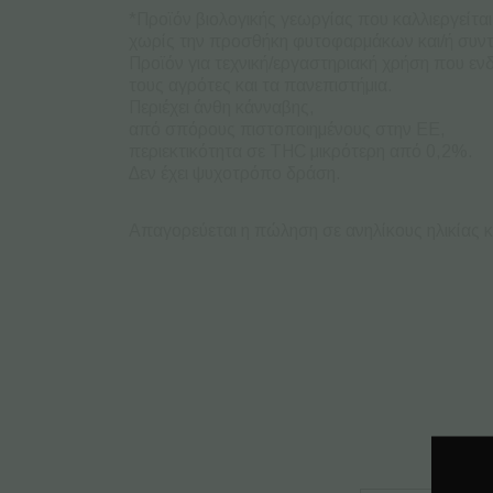
*Προϊόν βιολογικής γεωργίας που καλλιεργείται
χωρίς την προσθήκη φυτοφαρμάκων και/ή συν
Προϊόν για τεχνική/εργαστηριακή χρήση που ενδ
τους αγρότες και τα πανεπιστήμια.
Περιέχει άνθη κάνναβης,
από σπόρους πιστοποιημένους στην ΕΕ,
περιεκτικότητα σε THC μικρότερη από 0,2%.
∆εν έχει ψυχοτρόπο δράση.
Απαγορεύεται η πώληση σε ανηλίκους ηλικίας 