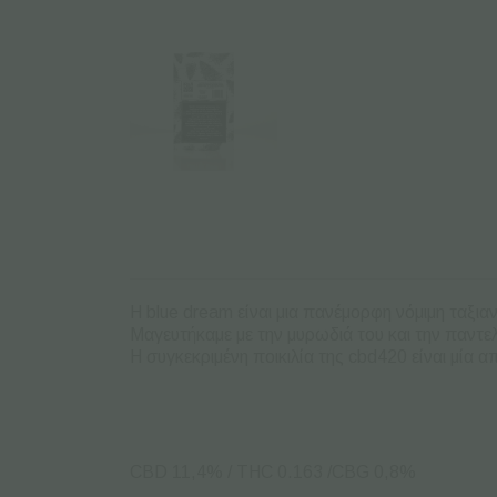
Η blue dream είναι μια πανέμορφη νόμιμη ταξι
Μαγευτήκαμε με την μυρωδιά του και την παντ
H συγκεκριμένη ποικιλία της cbd420 είναι μία 
CBD 11,4% / THC 0.163 /CBG 0,8%