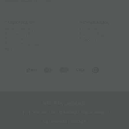
info@canweedo.com
Πληροφορίες
Λογαριασμός
Όροι χρήσης
Σύνδεση
Ιδιωτικότητα
Λογαριασμός
Τρόποι αποστολής
Παραγγελίες
Τρόποι πληρωμής
Faq
with 💖 by
Regular®
【ツ】Yes we can, Cannabis made easy™
Canweedo | ©2026