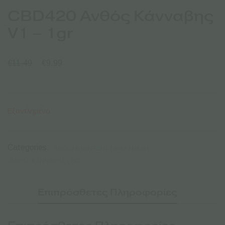
CBD420 Ανθός Κάνναβης
V1 – 1gr
€
11.49
€
9.99
Εξαντλημένο
Categories:
ΑΝΘΟΊ ΚΆΝΝΑΒΗΣ | WAX | HASH
ΑΝΘΟΊ ΚΆΝΝΑΒΗΣ CBD
Επιπρόσθετες Πληροφορίες