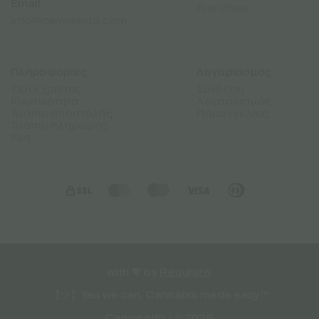
Email
Franchise
info@canweedo.com
Πληροφορίες
Λογαριασμός
Όροι χρήσης
Σύνδεση
Ιδιωτικότητα
Λογαριασμός
Τρόποι αποστολής
Παραγγελίες
Τρόποι πληρωμής
Faq
with 💖 by
Regular®
【ツ】Yes we can, Cannabis made easy™
Canweedo | ©2026