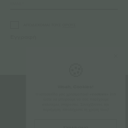
ΟΡΟΥΣ
ΑΠΟΔΕΧΟΜΑΙ ΤΟΥΣ
🍪
Woah, Cookies!
Η ιστοσελίδα μας χρησιμοποιεί
«cookies»
έτσι
ΑΚΟΛΟΥΘΗΣΤΕ ΜΑΣ
ώστε να μπορούμε να σας παρέχουμε
καλύτερες υπηρεσίες. Συνεχίζοντας την
περιήγηση, αποδέχεστε τη χρήση τους!
ΣΥΜΦΩΝΩ