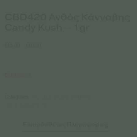
CBD420 Ανθός Κάνναβης
Candy Kush – 1gr
€
13.00
€
10.50
Εξαντλημένο
Categories:
ΑΝΘΟΊ ΚΆΝΝΑΒΗΣ | WAX | HASH
ΑΝΘΟΊ ΚΆΝΝΑΒΗΣ CBD
Επιπρόσθετες Πληροφορίες